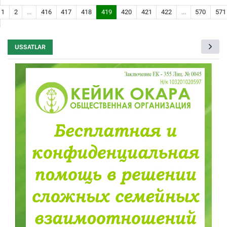
1
2
...
416
417
418
419
420
421
422
...
570
571
USSATLAR