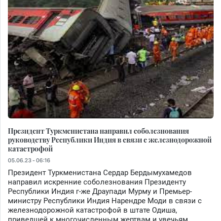
Президент Туркменистана направил соболезнования
руководству Республики Индия в связи с железнодорожной
катастрофой
05.06.23 - 06:16
Президент Туркменистана Сердар Бердымухамедов
направил искренние соболезнования Президенту
Республики Индия г-же Драупади Мурму и Премьер-
министру Республики Индия Нарендре Моди в связи с
железнодорожной катастрофой в штате Одиша,
приведшей к многочисленным жертвам и увечьям.