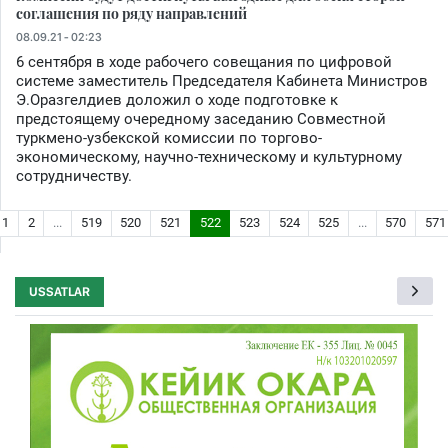
соглашения по ряду направлений
08.09.21 - 02:23
6 сентября в ходе рабочего совещания по цифровой
системе заместитель Председателя Кабинета Министров
Э.Оразгелдиев доложил о ходе подготовке к
предстоящему очередному заседанию Совместной
туркмено-узбекской комиссии по торгово-
экономическому, научно-техническому и культурному
сотрудничеству.
1
2
...
519
520
521
522
523
524
525
...
570
571
USSATLAR