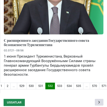
С расширенного заседания Государственного совета
безопасности Туркменистана
02.07.21 - 08:56
1 июня Президент Туркменистана, Верховный
Главнокомандующий Вооружёнными Силами страны
генерал армии Гурбангулы Бердымухамедов провёл
расширенное заседание Государственного совета
безопасности.
1
2
...
529
530
531
532
533
534
535
...
570
571
USSATLAR