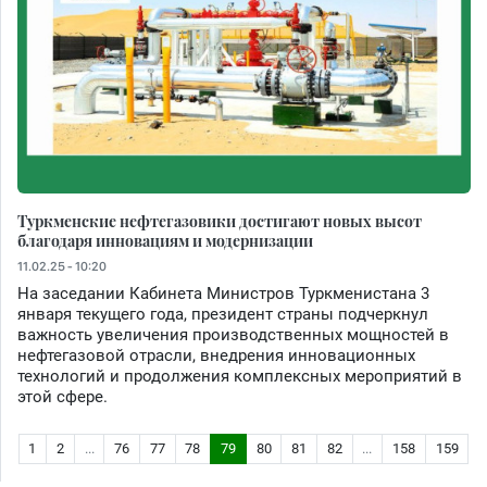
Туркменские нефтегазовики достигают новых высот
благодаря инновациям и модернизации
11.02.25 - 10:20
На заседании Кабинета Министров Туркменистана 3
января текущего года, президент страны подчеркнул
важность увеличения производственных мощностей в
нефтегазовой отрасли, внедрения инновационных
технологий и продолжения комплексных мероприятий в
этой сфере.
1
2
...
76
77
78
79
80
81
82
...
158
159