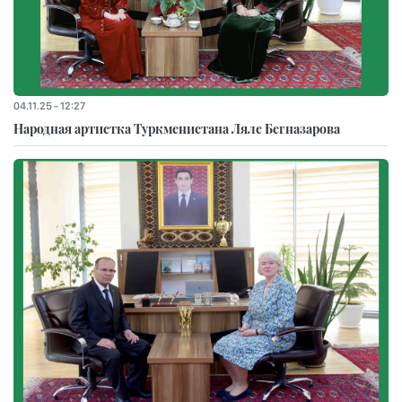
04.11.25 - 12:27
Народная артистка Туркменистана Ляле Бегназарова