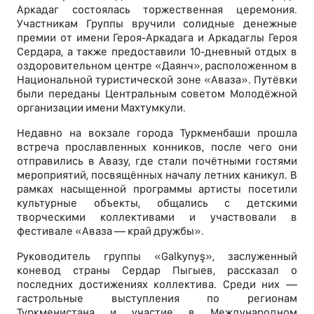
Аркадаг состоялась торжественная церемония.
Участникам Группы вручили солидные денежные
премии от имени Героя-Аркадага и Аркадаглы Героя
Сердара, а также предоставили 10-дневный отдых в
оздоровительном центре «Даянч», расположенном в
Национальной туристической зоне «Аваза». Путёвки
были переданы Центральным советом Молодёжной
организации имени Махтумкули.
Недавно на вокзале города Туркменбаши прошла
встреча прославленных конников, после чего они
отправились в Авазу, где стали почётными гостями
мероприятий, посвящённых началу летних каникул. В
рамках насыщенной программы артисты посетили
культурные объекты, общались с детскими
творческими коллективами и участвовали в
фестивале «Аваза — край дружбы».
Руководитель группы «Galkynyş», заслуженный
коневод страны Сердар Пыгыев, рассказал о
последних достижениях коллектива. Среди них —
гастрольные выступления по регионам
Туркменистана и участие в Международном