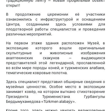
традиционную ленту – новый профильный объект
открыт!
В продолжение церемонии её участники
ознакомились с инфраструктурой и оснащением
Центра, созданными здесь условиями для
плодотворной работы специалистов и проведения
различных мероприятий.
На первом этаже здания расположен Музей, в
экспозицию которого вошли оригинальные
скульптурные и живописные изображения
ахалтекинских скакунов – выдающихся
представителей этой легендарной, прославленной
во всём мире породы коней, и туркменских алабаев,
тематические ковровые полотна.
Здесь специалист представил обширные сведения о
музейных ценностях. Особое место в экспозиции
занимает ковёр, на котором выткано стихотворение
Президента Туркменистана Гурбангулы
Бердымухамедова «Türkmen alabaýy».
Кроме того, здесь можно увидеть великолепные