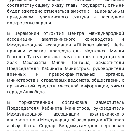
соответствующему Указу главы государств, отныне
будет ежегодно отмечаться вместе с Национальным
праздником туркменского скакуна в последнее
воскресенье апреля.
В церемонии открытия Центра Международной
ассоциации ахалтекинского коневодства и
Международной ассоциации «Türkmen alabaý itleri»
приняли участие председатель Меджлиса Милли
Генгеша Туркменистана, заместитель председателя
Халк Маслахаты Милли Генгеша, заместители
Председателя Кабинета Министров, руководители
военных и правоохранительных органов,
министерств и отраслевых ведомств, общественных
организаций, средств массовой информации, хяким
города Ашхабада.
В торжественной обстановке заместитель
Председателя Кабинета Министров, руководитель
Международной ассоциации ахалтекинского
коневодства и Международной ассоциации «Türkmen
alabaý itleri» Сердар Бердымухамедов перерезал