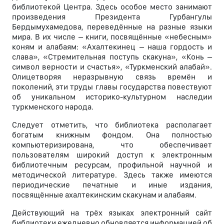
библиотекой Центра. Здесь особое место занимают
произведения Президента Гурбангулы
Бердымухамедова, переведённые на разные языки
мира. В их числе – книги, посвящённые «небесным»
коням и алабаям: «Ахалтекинец – наша гордость и
слава», «Стремительная поступь скакуна», «Конь –
символ верности и счастья», «Туркменский алабай».
Олицетворяя неразрывную связь времён и
поколений, эти труды главы государства повествуют
об уникальном историко-культурном наследии
туркменского народа.
Следует отметить, что библиотека располагает
богатым книжным фондом. Она полностью
компьютеризирована, что обеспечивает
пользователям широкий доступ к электронным
библиотечным ресурсам, профильной научной и
методической литературе. Здесь также имеются
периодические печатные и иные издания,
посвящённые ахалтекинским скакунам и алабаям.
Действующий на трёх языках электронный сайт
библиотеки ежедневно обновляется информацией об