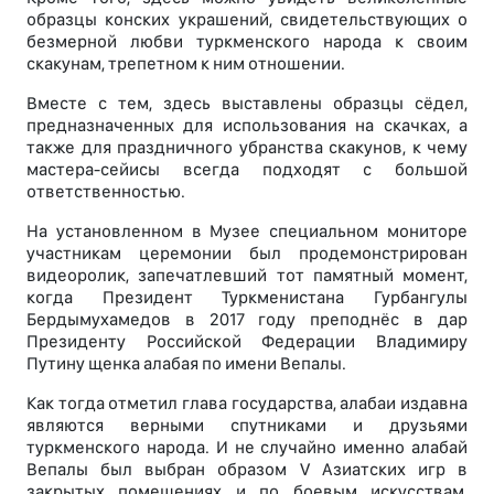
образцы конских украшений, свидетельствующих о
безмерной любви туркменского народа к своим
скакунам, трепетном к ним отношении.
Вместе с тем, здесь выставлены образцы сёдел,
предназначенных для использования на скачках, а
также для праздничного убранства скакунов, к чему
мастера-сейисы всегда подходят с большой
ответственностью.
На установленном в Музее специальном мониторе
участникам церемонии был продемонстрирован
видеоролик, запечатлевший тот памятный момент,
когда Президент Туркменистана Гурбангулы
Бердымухамедов в 2017 году преподнёс в дар
Президенту Российской Федерации Владимиру
Путину щенка алабая по имени Вепалы.
Как тогда отметил глава государства, алабаи издавна
являются верными спутниками и друзьями
туркменского народа. И не случайно именно алабай
Вепалы был выбран образом V Азиатских игр в
закрытых помещениях и по боевым искусствам,