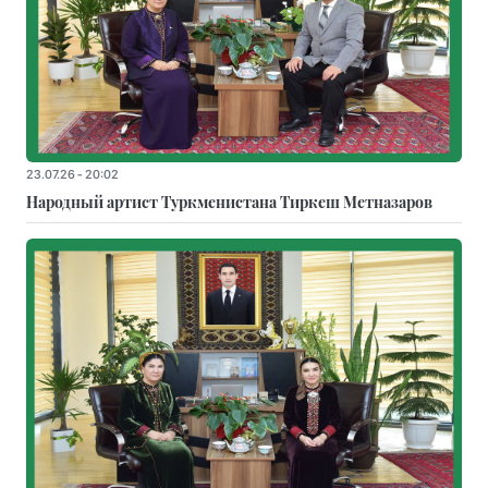
23.07.26 - 20:02
Народный артист Туркменистана Тиркеш Мeтназаров