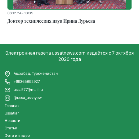
08.12.24 - 13:35
Доктор технических наук Ирина Лурьева
Электронная газета ussatnews.com издаётся с 7 октября
2020 года
Ашхабад, Туркменистан
+99365692927
ussa777@mail.ru
@ussa_ussayew
Главная
Ussatlar
Новости
Статьи
Фото и видео