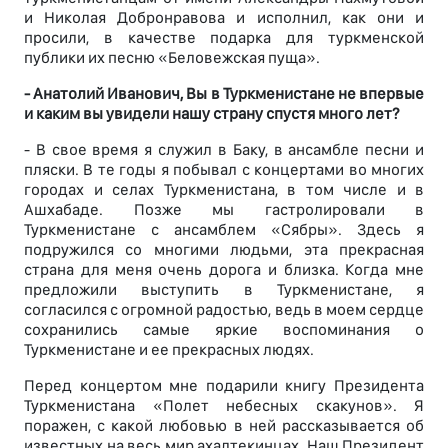
и Николая Добронравова и исполнил, как они и
просили, в качестве подарка для туркменской
публики их песню «Беловежская пуща».
- Анатолий Иванович, Вы в Туркменистане не впервые
и каким вы увидели нашу страну спустя много лет?
- В свое время я служил в Баку, в ансамбле песни и
пляски. В те годы я побывал с концертами во многих
городах и селах Туркменистана, в том числе и в
Ашхабаде. Позже мы гастролировали в
Туркменистане с ансамблем «Сябры». Здесь я
подружился со многими людьми, эта прекрасная
страна для меня очень дорога и близка. Когда мне
предложили выступить в Туркменистане, я
согласился с огромной радостью, ведь в моем сердце
сохранились самые яркие воспоминания о
Туркменистане и ее прекрасных людях.
Перед концертом мне подарили книгу Президента
Туркменистана «Полет небесных скакунов». Я
поражен, с какой любовью в ней рассказывается об
известных на весь мир ахалтекинцах. Наш Президент