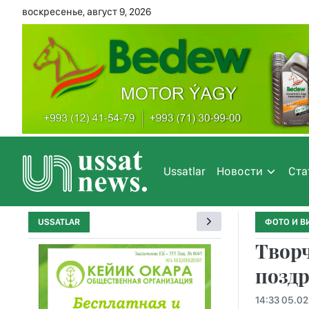
воскресенье, август 9, 2026
Ussatlar
Новости
Ста
USSATLAR
ФОТО И В
Творч
поздр
14:33 05.02