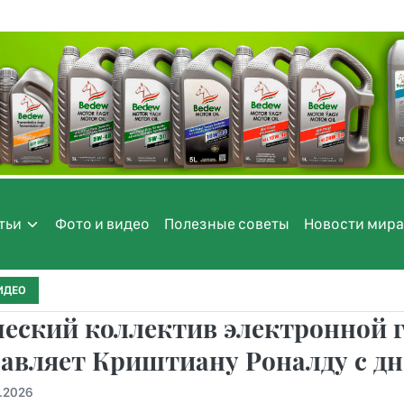
тьи
Фото и видео
Полезные советы
Новости мира
ИДЕО
еский коллектив электронной г
авляет Криштиану Роналду с д
.2026