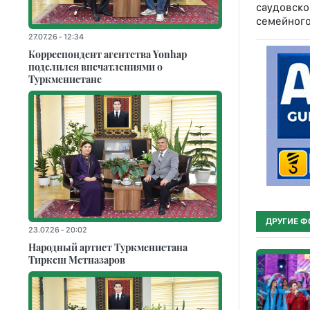
саудовско
семейного
27.07.26 - 12:34
Корреспондент агентства Yonhap
поделился впечатлениями о
Туркменистане
ДРУГИЕ Ф
23.07.26 - 20:02
Народный артист Туркменистана
Тиркеш Мeтназаров