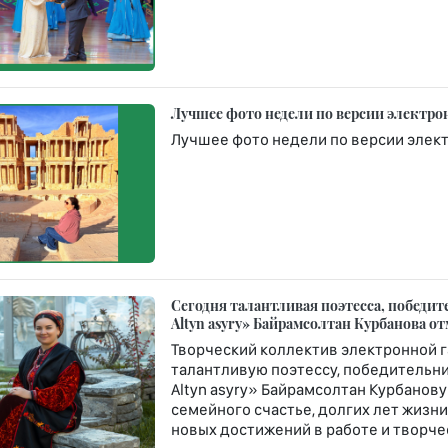
Лучшее фото недели по версии электро
Лучшее фото недели по версии элек
Сегодня талантливая поэтесса, победи
Altyn asyry» Байрамсолтан Курбанова о
Творческий коллектив электронной г
талантливую поэтессу, победительни
Altyn asyry» Байрамсолтан Курбанову
семейного счастье, долгих лет жизни
новых достижений в работе и творче