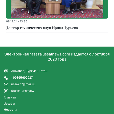
08.12.24 - 13:35
Доктор технических наук Ирина Лурьева
Электронная газета ussatnews.com издаётся с 7 октября
2020 года
Ашхабад, Туркменистан
+99365692927
ussa777@mail.ru
@ussa_ussayew
Главная
Ussatlar
Новости