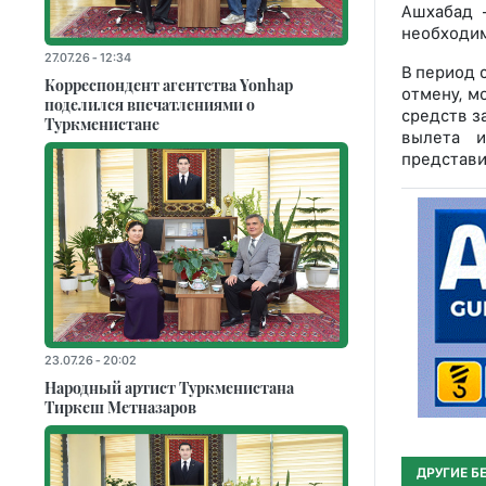
Ашхабад 
необходим
27.07.26 - 12:34
В период 
Корреспондент агентства Yonhap
отмену, м
поделился впечатлениями о
средств з
Туркменистане
вылета и
представи
23.07.26 - 20:02
Народный артист Туркменистана
Тиркеш Мeтназаров
ДРУГИЕ Б