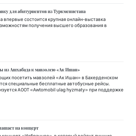
вку для абитуриентов из Туркменистана
а впервые состоится крупная онлайн-выставка
озможностям получения высшего образования в
ы из Ашхабада к мавзолею «Ак Ишан»
ающих посетить мавзолей «Ак Ишан» в Бахерденском
ются специальные бесплатные автобусные рейсы.
зуется АООТ «Awtomobil ulag hyzmaty» при поддержке
лашает на концерт
а концерт «Избранное», в который войдут лучшие