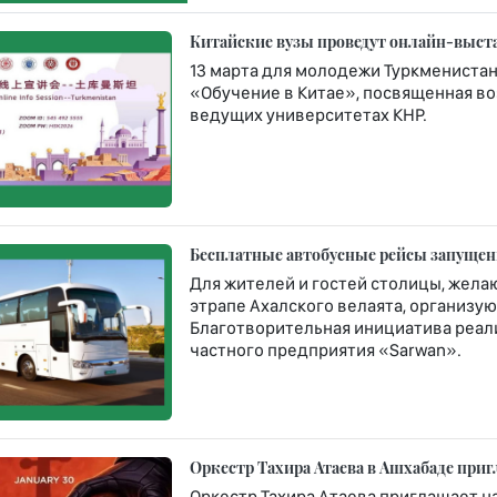
Китайские вузы проведут онлайн-выста
13 марта для молодежи Туркменистан
«Обучение в Китае», посвященная в
ведущих университетах КНР.
Бесплатные автобусные рейсы запущен
Для жителей и гостей столицы, жел
этрапе Ахалского велаята, организу
Благотворительная инициатива реали
частного предприятия «Sarwan».
Оркестр Тахира Атаева в Ашхабаде приг
Оркестр Тахира Атаева приглашает н