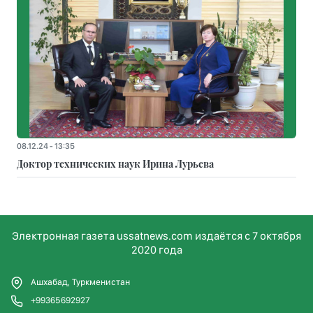
08.12.24 - 13:35
Доктор технических наук Ирина Лурьева
Электронная газета ussatnews.com издаётся с 7 октября
2020 года
Ашхабад, Туркменистан
+99365692927