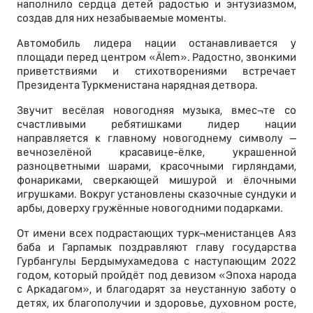
наполнило сердца детей радостью и энтузиазмом,
создав для них незабываемые моменты.
Автомобиль лидера нации останавливается у
площади перед центром «Älem». Радостно, звонкими
приветствиями и стихотворениями встречает
Президента Туркменистана нарядная детвора.
Звучит весёлая новогодняя музыка, вмес¬те со
счастливыми ребятишками лидер нации
направляется к главному новогоднему символу –
вечнозелёной красавице-ёлке, украшенной
разноцветными шарами, красочными гирляндами,
фонариками, сверкающей мишурой и ёлочными
игрушками. Вокруг установлены сказочные сундуки и
арбы, доверху гружённые новогодними подарками.
От имени всех подрастающих турк¬менистанцев Аяз
баба и Гарпамык поздравляют главу государства
Гурбангулы Бердымухамедова с наступающим 2022
годом, который пройдёт под девизом «Эпоха народа
с Аркадагом», и благодарят за неустанную заботу о
детях, их благополучии и здоровье, духовном росте,