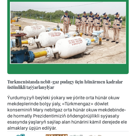
Turkmenistanda nebit-gaz pudagy üçin hünärmen kadralar
üstünlikli taýýarlanylýar
Ýurdumyzyň beýleki ýokary we ýörite orta hünär okuw
mekdeplerinde bolşy ýaly, «Türkmengaz» döwlet
konserniniň Mary nebitgaz orta hünär okuw mekdebinde-
de hormatly Prezidentimiziň öňdengörüjilikli syýasaty
esasynda ýaşlaryň saýlap alan hünärini kämil derejede ele
almaklary üpjün edilýär.