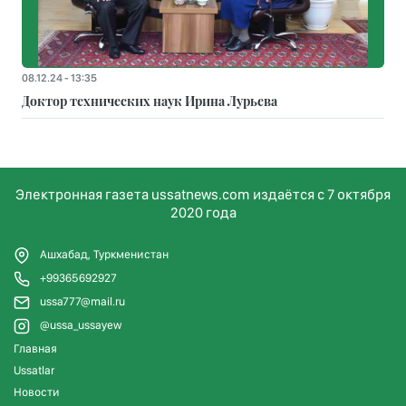
08.12.24 - 13:35
Доктор технических наук Ирина Лурьева
Электронная газета ussatnews.com издаётся с 7 октября
2020 года
Ашхабад, Туркменистан
+99365692927
ussa777@mail.ru
@ussa_ussayew
Главная
Ussatlar
Новости