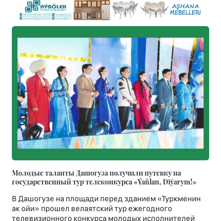
Молодые таланты Дашогуза получили путевку на
государственный тур телеконкурса «Ýaňlan, Diýarym!»
В Дашогузе на площади перед зданием «Туркменин
ак ойи» прошел велаятский тур ежегодного
телевизионного конкурса молодых исполнителей