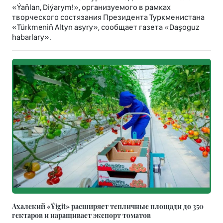
«Ýaňlan, Diýarym!», организуемого в рамках
творческого состязания Президента Туркменистана
«Türkmeniň Altyn asyry», сообщает газета «Daşoguz
habarlary».
Ахалский «Ýigit» расширяет тепличные площади до 350
гектаров и наращивает экспорт томатов