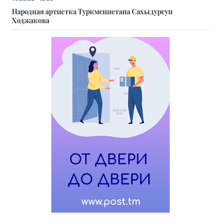
Народная артистка Туркменистана Сахыдурсун
Ходжакова