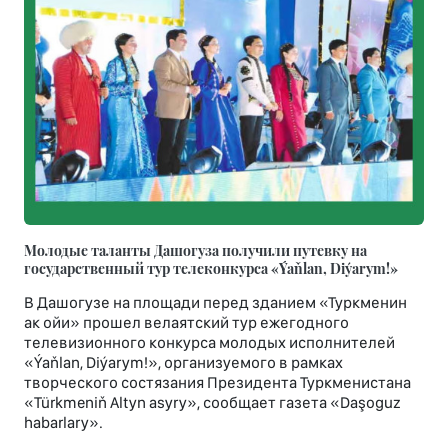
Молодые таланты Дашогуза получили путевку на
государственный тур телеконкурса «Ýaňlan, Diýarym!»
В Дашогузе на площади перед зданием «Туркменин
ак ойи» прошел велаятский тур ежегодного
телевизионного конкурса молодых исполнителей
«Ýaňlan, Diýarym!», организуемого в рамках
творческого состязания Президента Туркменистана
«Türkmeniň Altyn asyry», сообщает газета «Daşoguz
habarlary».