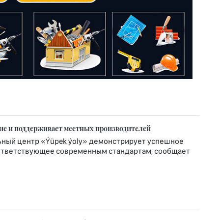
вис и поддерживает местных производителей
ьный центр «Ýüpek ýoly» демонстрирует успешное
соответствующее современным стандартам, сообщает