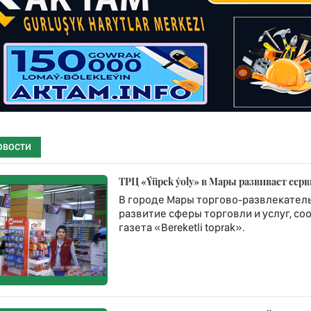
ОВОСТИ
ТРЦ «Ýüpek ýoly» в Мары развивает сер
В городе Мары торгово-развлекател
развитие сферы торговли и услуг, 
газета «Bereketli toprak».