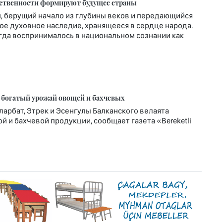
рственности формируют будущее страны
, берущий начало из глубины веков и передающийся
вое духовное наследие, хранящееся в сердце народа.
гда воспринималось в национальном сознании как
 богатый урожай овощей и бахчевых
ларбат, Этрек и Эсенгулы Балканского велаята
 и бахчевой продукции, сообщает газета «Bereketli