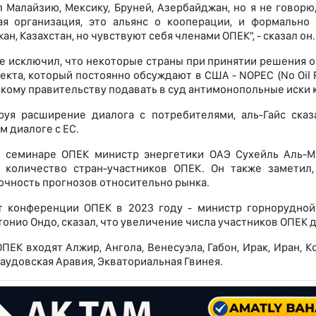
л Малайзию, Мексику, Бруней, Азербайджан, но я не говорю
ая организация, это альянс о кооперации, и формально
н, Казахстан, но чувствуют себя членами ОПЕК", - сказал он.
не исключил, что некоторые страны при принятии решения 
кта, который постоянно обсуждают в США - NOPEC (No Oil Pr
кому правительству подавать в суд антимонопольные иски 
уя расширение диалога с потребителями, аль-Гайс сказ
м диалоге с ЕС.
 семинаре ОПЕК министр энергетики ОАЭ Сухейль Аль-М
ь количество стран-участников ОПЕК. Он также заметил
очность прогнозов относительно рынка.
т конференции ОПЕК в 2023 году - министр горнорудно
тонио Ондо, сказал, что увеличение числа участников ОПЕК 
ОПЕК входят Алжир, Ангола, Венесуэла, Габон, Ирак, Иран, 
Саудовская Аравия, Экваториальная Гвинея.