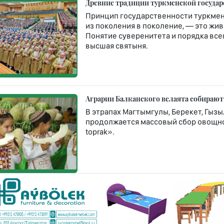
Древние традиции туркменской госуда
Принцип государственности туркмен
из поколения в поколение, — это жи
Понятие суверенитета и порядка все
высшая святыня.
Аграрии Балканского велаята собирают
В этрапах Магтымгулы, Берекет, Гызы
продолжается массовый сбор овощной
toprak».