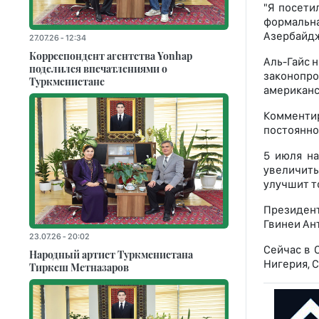
"Я посети
формальн
Азербайджа
27.07.26 - 12:34
Корреспондент агентства Yonhap
Аль-Гайс 
поделился впечатлениями о
законопрое
Туркменистане
американс
Комментир
постоянно
5 июля на
увеличит
улучшит т
Президен
Гвинеи Ан
23.07.26 - 20:02
Сейчас в 
Народный артист Туркменистана
Нигерия, 
Тиркеш Мeтназаров