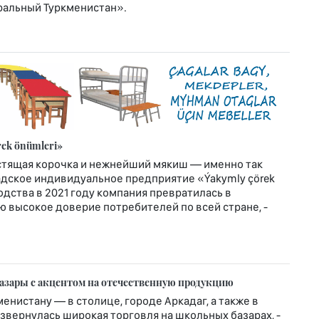
ральный Туркменистан».
rek önümleri»
устящая корочка и нежнейший мякиш — именно так
адское индивидуальное предприятие «Ýakymly çörek
одства в 2021 году компания превратилась в
 высокое доверие потребителей по всей стране, -
азары с акцентом на отечественную продукцию
менистану — в столице, городе Аркадаг, а также в
звернулась широкая торговля на школьных базарах, -