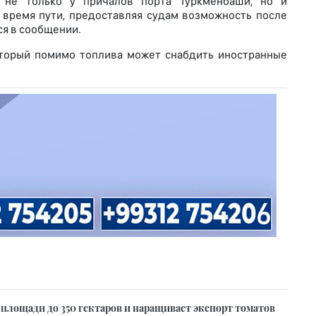
 не только у причалов порта Туркменбаши, но и
 время пути, предоставляя судам возможность после
я в сообщении.
оторый помимо топлива может снабдить иностранные
 площади до 350 гектаров и наращивает экспорт томатов