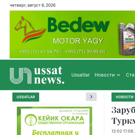
четверг, август 6, 2026
Ussatlar
Новости
Ста
USSATLAR
НОВОСТИ
Заруб
Турк
12:02 17.08