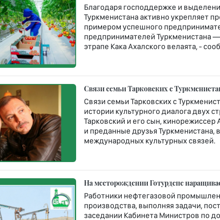
Благодаря господдержке и выделени
Туркменистана активно укрепляет п
примером успешного предпринимате
предпринимателей Туркменистана — 
этрапе Кака Ахалского велаята, - со
Связи семьи Тарковских с Туркмениста
Связи семьи Тарковских с Туркменис
истории культурного диалога двух с
Тарковский и его сын, кинорежиссер
и преданные друзья Туркменистана,
международных культурных связей.
На месторождении Готурдепе наращива
Работники нефтегазовой промышлен
производства, выполняя задачи, по
заседании Кабинета Министров по д