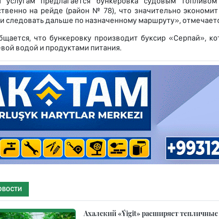
 услугам предлагается бункеровка судовым топливом
твенно на рейде (район № 78), что значительно экономит
и следовать дальше по назначенному маршруту», отмечаетс
бщается, что бункеровку производит буксир «Серпай», к
евой водой и продуктами питания.
ОВОСТИ
Ахалский «Ýigit» расширяет тепличные