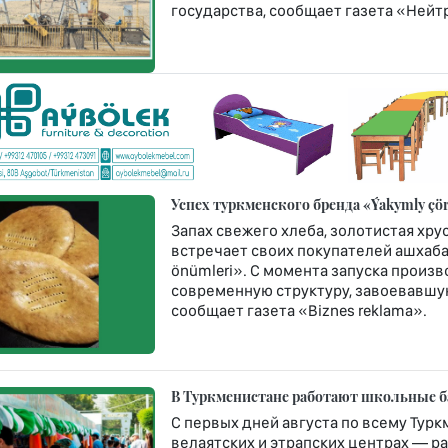
государства, сообщает газета «Нейт
Успех туркменского бренда «Ýakymly çö
Запах свежего хлеба, золотистая хр
встречает своих покупателей ашхаб
önümleri». С момента запуска произв
современную структуру, завоевавшую
сообщает газета «Biznes reklama».
В Туркменистане работают школьные б
С первых дней августа по всему Турк
велаятских и этрапских центрах — ра