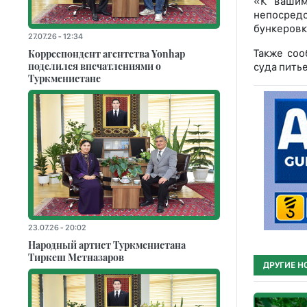
«К вашим
непосредс
бункеровк
27.07.26 - 12:34
Корреспондент агентства Yonhap
Также соо
поделился впечатлениями о
суда пить
Туркменистане
23.07.26 - 20:02
Народный артист Туркменистана
Тиркеш Мeтназаров
ДРУГИЕ Н