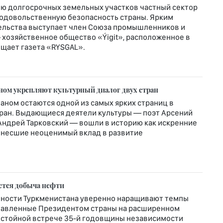
ю долгосрочных земельных участков частный сектор
родовольственную безопасность страны. Ярким
льства выступает член Союза промышленников и
хозяйственное общество «Ýigit», расположенное в
общает газета «RYSGAL».
ном укрепляют культурный диалог двух стран
таном остаются одной из самых ярких страниц в
тран. Выдающиеся деятели культуры — поэт Арсений
 Андрей Тарковский — вошли в историю как искренние
 внесшие неоценимый вклад в развитие
ется добыча нефти
ности Туркменистана уверенно наращивают темпы
ставленные Президентом страны на расширенном
остойной встрече 35-й годовщины независимости