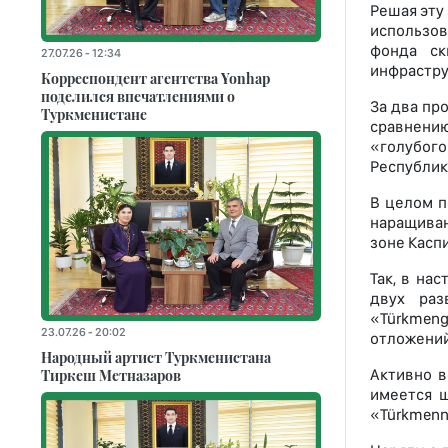
Решая эту
использо
фонда ск
27.07.26 - 12:34
инфрастру
Корреспондент агентства Yonhap
поделился впечатлениями о
За два пр
Туркменистане
сравнению
«голубог
Республик
В целом п
наращиван
зоне Каспи
Так, в на
двух раз
«Türkmen
23.07.26 - 20:02
отложени
Народный артист Туркменистана
Тиркеш Мeтназаров
Активно в
имеется 
«Türkmenn