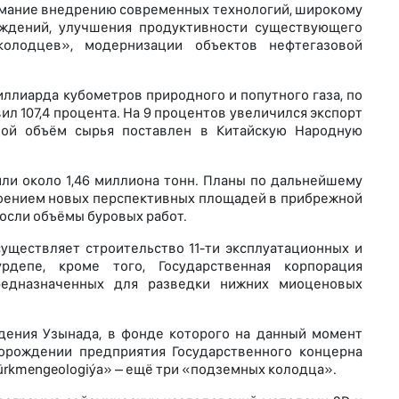
имание внедрению современных технологий, широкому
ждений, улучшения продуктивности существующего
олодцев», модернизации объектов нефтегазовой
иллиарда кубометров природного и попутного газа, по
л 107,4 процента. На 9 процентов увеличился экспорт
вной объём сырья поставлен в Китайскую Народную
ли около 1,46 миллиона тонн. Планы по дальнейшему
воением новых перспективных площадей в прибрежной
зросли объёмы буровых работ.
существляет строительство 11-ти эксплуатационных и
депе, кроме того, Государственная корпорация
предназначенных для разведки нижних миоценовых
дения Узынада, в фонде которого на данный момент
орождении предприятия Государственного концерна
Türkmengeologiýa» – ещё три «подземных колодца».