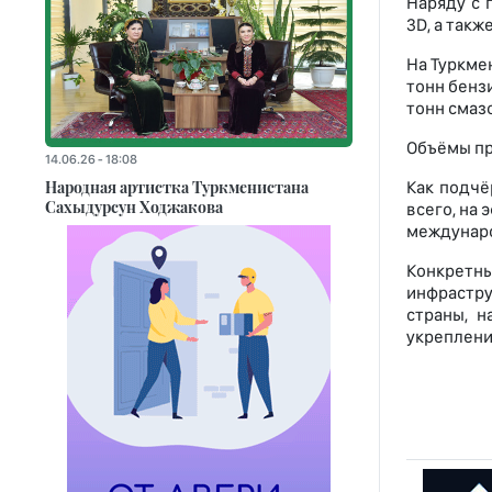
Наряду с 
3D, а так
На Туркме
тонн бенз
тонн смаз
Объёмы пр
14.06.26 - 18:08
Народная артистка Туркменистана
Как подчё
Сахыдурсун Ходжакова
всего, на
междунаро
Конкретны
инфрастру
страны, 
укреплени