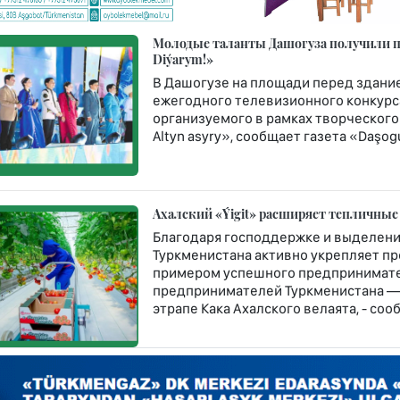
Молодые таланты Дашогуза получили пу
Diýarym!»
В Дашогузе на площади перед здание
ежегодного телевизионного конкурса
организуемого в рамках творческого
Altyn asyry», сообщает газета «Daşogu
Ахалский «Ýigit» расширяет тепличные
Благодаря господдержке и выделени
Туркменистана активно укрепляет п
примером успешного предпринимате
предпринимателей Туркменистана — 
этрапе Кака Ахалского велаята, - со