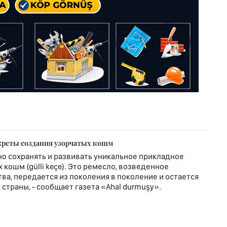
креты создания узорчатых кошм
о сохранять и развивать уникальное прикладное
кошм (gülli keçe). Это ремесло, возведенное
ва, передается из поколения в поколение и остается
страны, - сообщает газета «Ahal durmuşy».