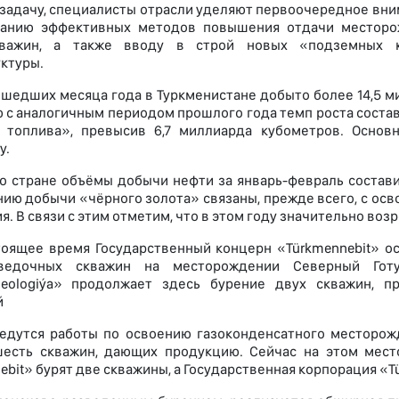
 задачу, специалисты отрасли уделяют первоочередное вн
ванию эффективных методов повышения отдачи месторо
важин, а также вводу в строй новых «подземных к
ктуры.
ошедших месяца года в Туркменистане добыто более 14,5 м
 с аналогичным периодом прошлого года темп роста состави
о топлива», превысив 6,7 миллиарда кубометров. Осно
у.
о стране объёмы добычи нефти за январь-февраль состави
ию добычи «чёрного золота» связаны, прежде всего, с ос
я. В связи с этим отметим, что в этом году значительно во
стоящее время Государственный концерн «Türkmennebit» о
ведочных скважин на месторождении Северный Готур
geologiýa» продолжает здесь бурение двух скважин, 
й
едутся работы по освоению газоконденсатного месторож
шесть скважин, дающих продукцию. Сейчас на этом мест
ebit» бурят две скважины, а Государственная корпорация «