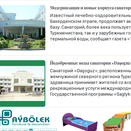
Модернизация и новые корпуса санато
Известный лечебно-оздоровительны
Бахерденском этрапе, продолжает а
базу. Санаторий, более века пользу
Туркменистана, так и у зарубежных 
термальной воды, сообщает газета «
Йодобромные воды санатория «Daşoguz»
Санаторий «Daşoguz», расположенны
жемчужиной северного региона Туркм
здравница принимает жителей со все
рекреационные услуги международно
Государственной программы «Saglyk