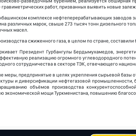
поисково-разведочным бурением, реализуется обширная п
же гравиметрических работ, призванных выявить новые залежи
нбашинском комплексе нефтеперерабатывающих заводов за
ина различных марок, свыше 273 тысяч тонн дизельного топл
очных масел.
оизводства сжиженного газа, в целом по стране, составили 
ркивает Президент Гурбангулы Бердымухамедов, энергети
 эффективную реализацию огромного углеводородного поте
дного сотрудничества в секторе ТЭК, отвечающего национ
е меры, предпринятые в целях укрепления сырьевой базы 
ктуры и диверсификации нефтегазовой промышленности, б
наращиванию объёмов производства конкурентоспособной
ю экономической мощи Туркменистана, повышению благосо