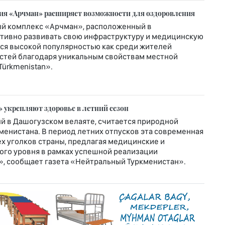
рия «Арчман» расширяет возможности для оздоровления
й комплекс «Арчман», расположенный в
ктивно развивать свою инфраструктуру и медицинскую
ется высокой популярностью как среди жителей
гостей благодаря уникальным свойствам местной
Türkmenistan».
 укрепляют здоровье в летний сезон
й в Дашогузском велаяте, считается природной
енистана. В период летних отпусков эта современная
х уголков страны, предлагая медицинские и
го уровня в рамках успешной реализации
», сообщает газета «Нейтральный Туркменистан».