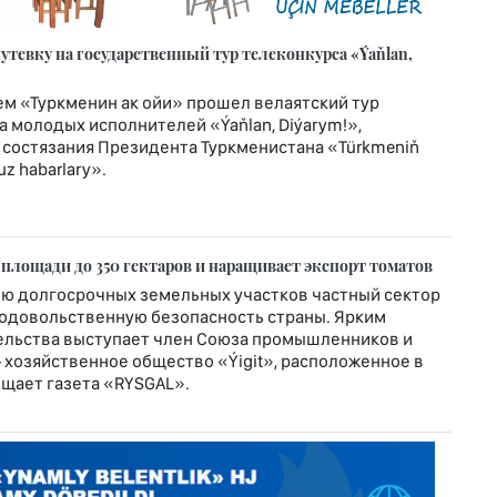
тевку на государственный тур телеконкурса «Ýaňlan,
м «Туркменин ак ойи» прошел велаятский тур
 молодых исполнителей «Ýaňlan, Diýarym!»,
 состязания Президента Туркменистана «Türkmeniň
z habarlary».
 площади до 350 гектаров и наращивает экспорт томатов
ю долгосрочных земельных участков частный сектор
родовольственную безопасность страны. Ярким
льства выступает член Союза промышленников и
хозяйственное общество «Ýigit», расположенное в
общает газета «RYSGAL».