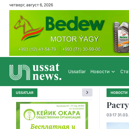
четверг, август 6, 2026
Ussatlar
Новости
Ста
USSATLAR
НОВОСТИ
Расту
03:17 31.03