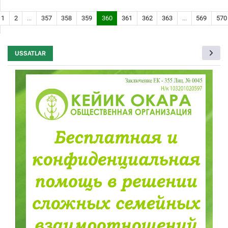
1
2
...
357
358
359
360
361
362
363
...
569
570
USSATLAR