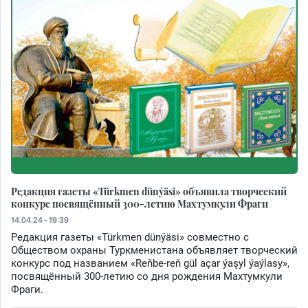
Редакция газеты «Türkmen dünýäsi» объявила творческий
конкурс посвящённый 300-летию Махтумкули Фраги
14.04.24 - 19:39
Редакция газеты «Türkmen dünýäsi» совместно с
Обществом охраны Туркменистана объявляет творческий
конкурс под названием «Reňbe-reň gül açar ýaşyl ýaýlasy»,
посвящённый 300-летию со дня рождения Махтумкули
Фраги.