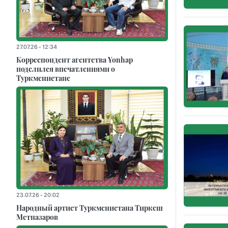
27.07.26 - 12:34
Корреспондент агентства Yonhap
поделился впечатлениями о
Туркменистане
23.07.26 - 20:02
Народный артист Туркменистана Тиркеш
Мeтназаров