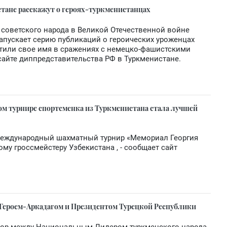
стане расскажут о героях-туркменистанцах
советского народа в Великой Отечественной войне
апускает серию публикаций о героических уроженцах
тили свое имя в сражениях с немецко-фашистскими
сайте диппредставительства РФ в Туркменистане.
м турнире спортсменка из Туркменистана стала лучшей
 международный шахматный турнир «Мемориал Георгия
у гроссмейстеру Узбекистана , - сообщает сайт
Героем-Аркадагом и Президентом Турецкой Республики