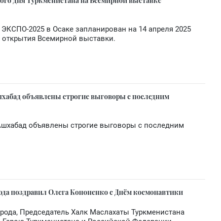
ого дня Туркменистана на Всемирной выставке
ЭКСПО-2025 в Осаке запланирован на 14 апреля 2025
е открытия Всемирной выставки.
шхабад объявлены строгие выговоры с последним
 Ашхабад объявлены строгие выговоры с последним
да поздравил Олега Кононенко с Днём космонавтики
рода, Председатель Халк Маслахаты Туркменистана