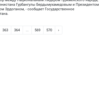
вор между Национальным Лидером туркменского народа,
менистана Гурбангулы Бердымухамедовым и Президентом
м Эрдоганом, - сообщает Государственное
тана.
363
364
...
569
570
›