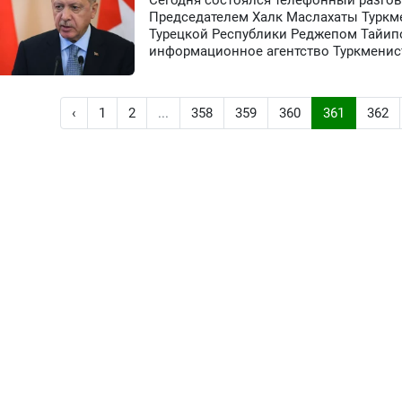
Сегодня состоялся телефонный разго
Председателем Халк Маслахаты Турк
Турецкой Республики Реджепом Тайипо
информационное агентство Туркменис
‹
1
2
...
358
359
360
361
362