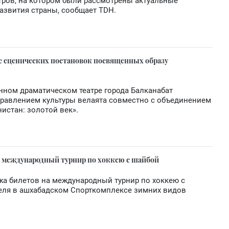
тров, на котором были рассмотрены актуальные
азвития страны, сообщает TDH.
рс сценических постановок посвященных образу
нном драматическом театре города Балканабат
правлением культуры велаята совместно с объединением
нистан: золотой век».
а международный турнир по хоккею с шайбой
жа билетов на международный турнир по хоккею с
реля в ашхабадском Спорткомплексе зимних видов