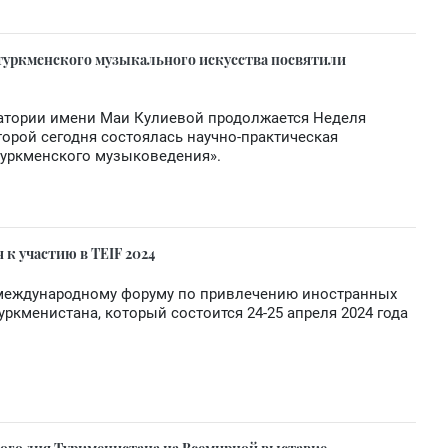
уркменского музыкального искусства посвятили
атории имени Маи Кулиевой продолжается Неделя
торой сегодня состоялась научно-практическая
уркменского музыковедения».
к участию в TEIF 2024
 международному форуму по привлечению иностранных
уркменистана, который состоится 24-25 апреля 2024 года