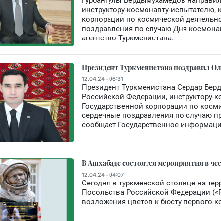
Гурбангулы Бердымухамедов направил
инструктору-космонавту-испытателю, 
корпорации по космической деятельн
поздравления по случаю Дня космона
агентство Туркменистана.
Президент Туркменистана поздравил Ол
12.04.24 - 06:31
Президент Туркменистана Сердар Бер
Российской Федерации, инструктору-к
Государственной корпорации по косм
сердечные поздравления по случаю пр
сообщает Государственное информаци
В Ашхабаде состоятся мероприятия в че
12.04.24 - 04:07
Сегодня в туркменской столице на тер
Посольства Российской Федерации («
возложения цветов к бюсту первого к