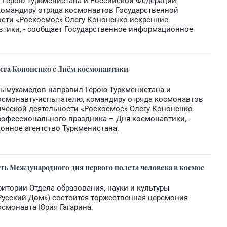
 Герою Туркменистана и Российской Федерации,
командиру отряда космонавтов Государственной
ости «Роскосмос» Олегу Кононенко искренние
втики, - сообщает Государственное информационное
ега Кононенко с Днём космонавтики
дымухамедов направил Герою Туркменистана и
осмонавту-испытателю, командиру отряда космонавтов
ической деятельности «Роскосмос» Олегу Кононенко
офессионального праздника – Дня космонавтики, -
онное агентство Туркменистана.
сть Международного дня первого полета человека в космос
ритории Отдела образования, науки и культуры
Русский Дом») состоится торжественная церемония
осмонавта Юрия Гагарина.