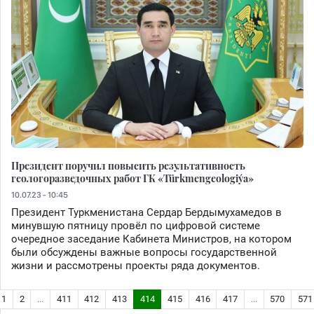
Президент поручил повысить результативность
геологоразведочных работ ГК «Türkmengeologiýa»
10.07.23 - 10:45
Президент Туркменистана Сердар Бердымухамедов в
минувшую пятницу провёл по цифровой системе
очередное заседание Кабинета Министров, на котором
были обсуждены важные вопросы государственной
жизни и рассмотрены проекты ряда документов.
1
2
...
411
412
413
414
415
416
417
...
570
571