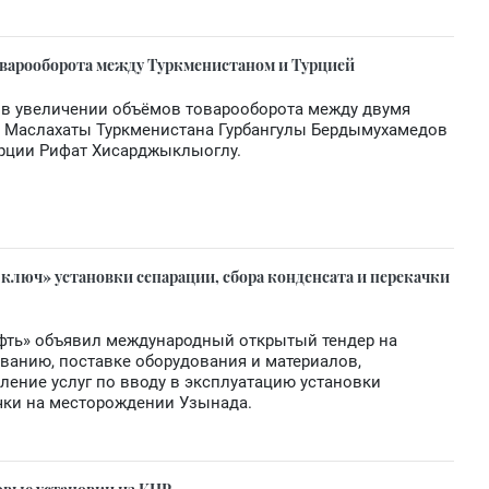
варооборота между Туркменистаном и Турцией
 в увеличении объёмов товарооборота между двумя
к Маслахаты Туркменистана Гурбангулы Бердымухамедов
урции Рифат Хисарджыклыоглу.
 ключ» установки сепарации, сбора конденсата и перекачки
фть» объявил международный открытый тендер на
ванию, поставке оборудования и материалов,
ление услуг по вводу в эксплуатацию установки
ачки на месторождении Узынада.