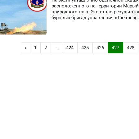
На эксплуатационно-оценочной скваж
расположенного на территории Марый
природного газа. Это стало результа
буровых бригад управления «Türkmenga
‹
1
2
...
424
425
426
427
428