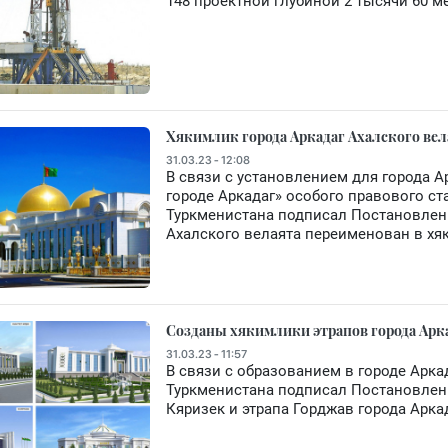
148 проектной глубиной 2 тысячи 60 м
Хякимлик города Аркадаг Ахалского вел
31.03.23 - 12:08
В связи с установлением для города А
городе Аркадаг» особого правового ст
Туркменистана подписал Постановлени
Ахалского велаята переименован в хя
Созданы хякимлики этрапов города Арк
31.03.23 - 11:57
В связи с образованием в городе Арка
Туркменистана подписал Постановлени
Кяризек и этрапа Горджав города Арка