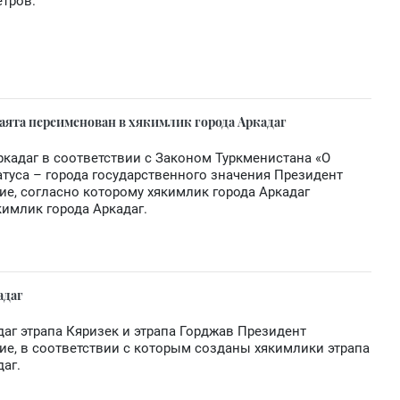
етров.
аята переименован в хякимлик города Аркадаг
ркадаг в соответствии с Законом Туркменистана «О
атуса – города государственного значения Президент
е, согласно которому хякимлик города Аркадаг
кимлик города Аркадаг.
адаг
даг этрапа Кяризек и этрапа Горджав Президент
е, в соответствии с которым созданы хякимлики этрапа
даг.