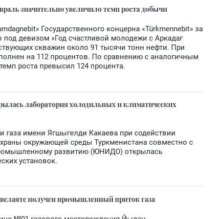
враль значительно увеличило темп роста добычи
dagnebit» Государственного концерна «Türkmennebit» за
о под девизом «Год счастливой молодежи с Аркадаг
ствующих скважин около 91 тысячи тонн нефти. При
полнен на 112 процентов. По сравнению с аналогичным
темп роста превысил 124 процента.
крылась лаборатория холодильных и климатических
и газа имени Ягшыгелди Какаева при содействии
 охраны окружающей среды Туркменистана совместно с
промышленному развитию (ЮНИДО) открылась
ских установок.
велаяте получен промышленный приток газа