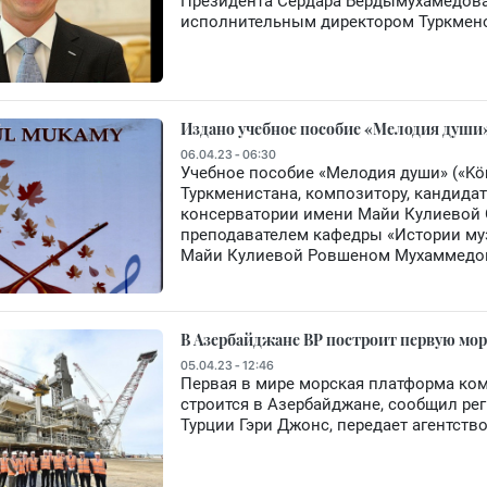
Президента Сердара Бердымухамедова 
исполнительным директором Туркмено
Издано учебное пособие «Мелодия души
06.04.23 - 06:30
Учебное пособие «Мелодия души» («Kö
Туркменистана, композитору, кандида
консерватории имени Майи Кулиевой 
преподавателем кафедры «Истории му
Майи Кулиевой Ровшеном Мухаммедо
В Азербайджане BP построит первую мо
05.04.23 - 12:46
Первая в мире морская платформа ком
строится в Азербайджане, сообщил ре
Турции Гэри Джонс, передает агентств