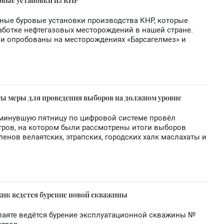
овые установки из КНР
ные буровые установки производства КНР, которые
работке нефтегазовых месторождений в нашей стране.
ли опробованы на месторождениях «Барсагелмез» и
ы меры для проведения выборов на должном уровне
минувшую пятницу по цифровой системе провёл
тров, на котором были рассмотрены итоги выборов
енов велаятских, этрапских, городских халк маслахаты и
жик ведется бурение новой скважины
лаяте ведётся бурение эксплуатационной скважины №