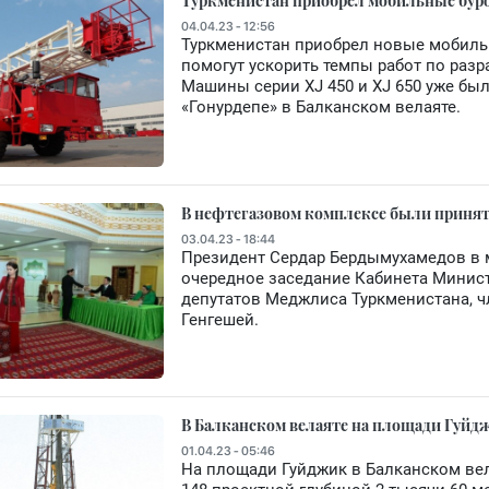
Туркменистан приобрел мобильные бур
04.04.23 - 12:56
Туркменистан приобрел новые мобиль
помогут ускорить темпы работ по раз
Машины серии XJ 450 и XJ 650 уже бы
«Гонурдепе» в Балканском велаяте.
В нефтегазовом комплексе были принят
03.04.23 - 18:44
Президент Сердар Бердымухамедов в 
очередное заседание Кабинета Минис
депутатов Меджлиса Туркменистана, чл
Генгешей.
В Балканском велаяте на площади Гуйд
01.04.23 - 05:46
На площади Гуйджик в Балканском ве