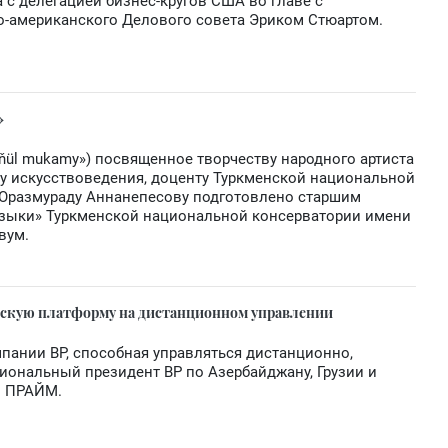
с делегацией бизнес-кругов США во главе с
-американского Делового совета Эриком Стюартом.
»
ňül mukamy») посвященное творчеству народного артиста
ту искусствоведения, доценту Туркменской национальной
Оразмураду Аннанепесову подготовлено старшим
зыки» Туркменской национальной консерватории имени
вум.
рскую платформу на дистанционном управлении
пании BP, способная управляться дистанционно,
гиональный президент BP по Азербайджану, Грузии и
о ПРАЙМ.