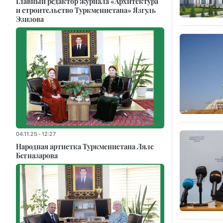
Главный редактор журнала «Архитектура
и строительство Туркменистана» Язгуль
Эзизова
04.11.25 - 12:27
Народная артистка Туркменистана Ляле
Бегназарова