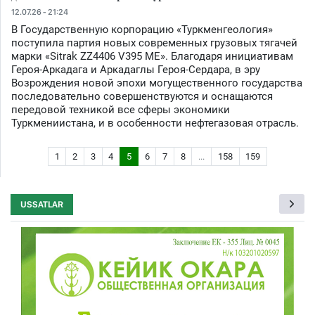
12.07.26 - 21:24
В Государственную корпорацию «Туркменгеология»
поступила партия новых современных грузовых тягачей
марки «Sitrak ZZ4406 V395 ME». Благодаря инициативам
Героя-Аркадага и Аркадаглы Героя-Сердара, в эру
Возрождения новой эпохи могущественного государства
последовательно совершенствуются и оснащаются
передовой техникой все сферы экономики
Туркмениистана, и в особенности нефтегазовая отрасль.
1
2
3
4
5
6
7
8
...
158
159
USSATLAR