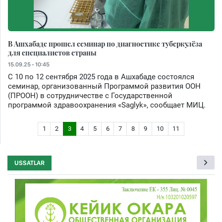
В Ашхабаде прошел семинар по диагностике туберкулёза
для специалистов страны
15.09.25 - 10:45
С 10 по 12 сентября 2025 года в Ашхабаде состоялся
семинар, организованный Программой развития ООН
(ПРООН) в сотрудничестве с Государственной
программой здравоохранения «Saglyk», сообщает МИЦ.
1
2
3
4
5
6
7
8
9
10
11
USSATLAR