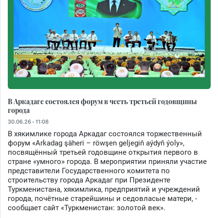
В Аркадаге состоялся форум в честь третьей годовщины
города
30.06.26 - 11:08
В хякимлике города Аркадаг состоялся торжественный
форум «Arkadag şäheri – röwşen geljegiň aýdyň ýoly»,
посвящённый третьей годовщине открытия первого в
стране «умного» города. В мероприятии приняли участие
представители Государственного комитета по
строительству города Аркадаг при Президенте
Туркменистана, хякимлика, предприятий и учреждений
города, почётные старейшины и седовласые матери, -
сообщает сайт «Туркменистан: золотой век».