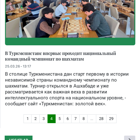
В Туркменистане впервые проходит национальный
командный чемпионат по шахматам
25.03.26 - 13:17
В столице Туркменистана дан старт первому в истории
независимой страны командному чемпионату по
шахматам. Турнир открылся в Ашхабаде и уже
рассматривается как важная веха в развитии
интеллектуального спорта на национальном уровне, -
сообщает сайт «Туркменистан: золотой век».
1
2
3
4
5
6
7
8
...
28
29