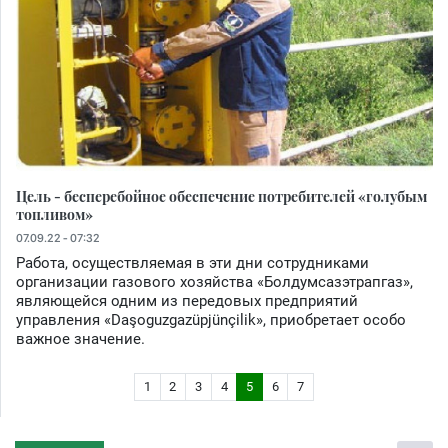
Цель - бесперебойное обеспечение потребителей «голубым
топливом»
07.09.22 - 07:32
Работа, осуществляемая в эти дни сотрудниками
организации газового хозяйства «Болдумсазэтрапгаз»,
являющейся одним из передовых предприятий
управления «Daşoguzgazüpjünçilik», приобретает особо
важное значение.
1
2
3
4
5
6
7