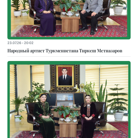
23.07.26 - 20:02
Народный артист Туркменистана Тиркеш Мeтназаров