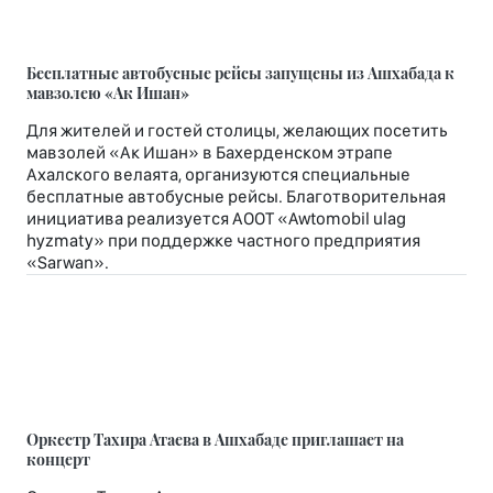
апреля 2026 года. Решение связано с закрытием
части воздушного пространства Ирана и
необходимостью проведения дополнительной
оценки рисков для безопасности полётов.
Бесплатные автобусные рейсы запущены из Ашхабада к
мавзолею «Ак Ишан»
Для жителей и гостей столицы, желающих посетить
мавзолей «Ак Ишан» в Бахерденском этрапе
Ахалского велаята, организуются специальные
бесплатные автобусные рейсы. Благотворительная
инициатива реализуется АООТ «Awtomobil ulag
hyzmaty» при поддержке частного предприятия
«Sarwan».