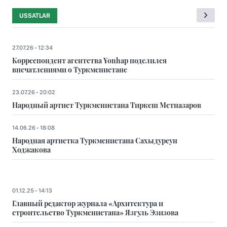
бесплатные курсы по английскому языку
Сотрудники частных компаний приглашаются на
бесплатные курсы по английскому языку в рамках
Программы развития потенциала по изучению
английского языка, финансируемой Посольством
США
USSATLAR
27.07.26 - 12:34
Корреспондент агентства Yonhap поделился
впечатлениями о Туркменистане
23.07.26 - 20:02
Народный артист Туркменистана Тиркеш Мeтназаров
14.06.26 - 18:08
Народная артистка Туркменистана Сахыдурсун