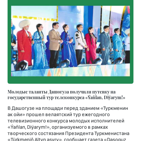
Молодые таланты Дашогуза получили путевку на
государственный тур телеконкурса «Ýaňlan, Diýarym!»
В Дашогузе на площади перед зданием «Туркменин
ак ойи» прошел велаятский тур ежегодного
телевизионного конкурса молодых исполнителей
«Ýaňlan, Diýarym!», организуемого в рамках
творческого состязания Президента Туркменистана
«Türkmeniň Altyn asyry», сообщает газета «Daşoguz