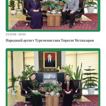
23.07.26 - 20:02
Народный артист Туркменистана Тиркеш Мeтназаров