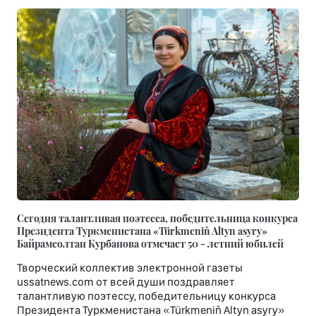
Сегодня талантливая поэтесса, победительница конкурса
Президента Туркменистана «Türkmeniň Altyn asyry»
Байрамсолтан Курбанова отмечает 50 - летний юбилей
Творческий коллектив электронной газеты
ussatnews.com от всей души поздравляет
талантливую поэтессу, победительницу конкурса
Президента Туркменистана «Türkmeniň Altyn asyry»