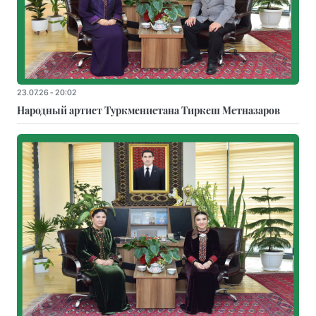
23.07.26 - 20:02
Народный артист Туркменистана Тиркеш Мeтназаров