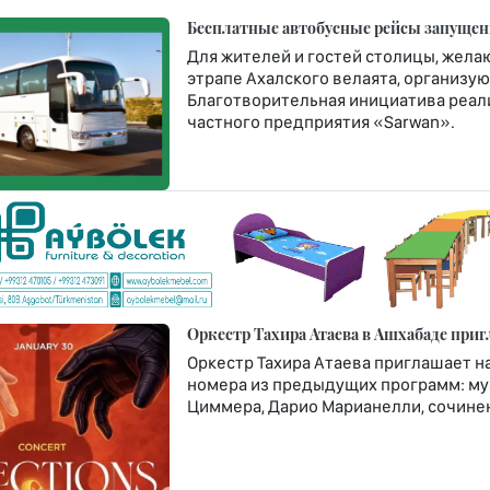
Бесплатные автобусные рейсы запущен
Для жителей и гостей столицы, жел
этрапе Ахалского велаята, организу
Благотворительная инициатива реали
частного предприятия «Sarwan».
Оркестр Тахира Атаева в Ашхабаде приг
Оркестр Тахира Атаева приглашает н
номера из предыдущих программ: муз
Циммера, Дарио Марианелли, сочине