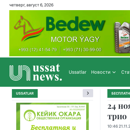
четверг, август 6, 2026
Ussatlar
Новости
Ста
USSATLAR
БЕСПЛАТН
24 но
трио
10:46 21.11