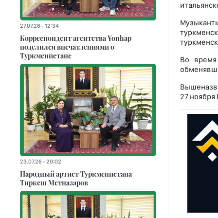
итальянск
Музыкант
27.07.26 - 12:34
туркменс
Корреспондент агентства Yonhap
туркменск
поделился впечатлениями о
Туркменистане
Во время
обменявши
Вышеназва
27 ноября
23.07.26 - 20:02
Народный артист Туркменистана
Тиркеш Мeтназаров