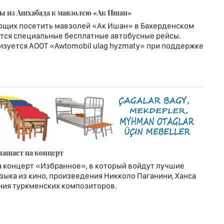
ы из Ашхабада к мавзолею «Ак Ишан»
ающих посетить мавзолей «Ак Ишан» в Бахерденском
ются специальные бесплатные автобусные рейсы.
зуется АООТ «Awtomobil ulag hyzmaty» при поддержке
лашает на концерт
а концерт «Избранное», в который войдут лучшие
ыка из кино, произведения Никколо Паганини, Ханса
ния туркменских композиторов.