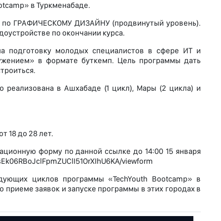
otcamp» в Туркменабаде.
с по ГРАФИЧЕСКОМУ ДИЗАЙНУ (продвинутый уровень).
доустройстве по окончании курса.
на подготовку молодых специалистов в сфере ИТ и
ужением» в формате буткемп. Цель программы дать
троиться.
 реализована в Ашхабаде (1 цикл), Мары (2 цикла) и
 18 до 28 лет.
ационную форму по данной ссылке до 14:00 15 января
asEk06RBoJclFpmZUClI51OrXIhU6KA/viewform
едующих циклов программы «TechYouth Bootcamp» в
о приеме заявок и запуске программы в этих городах в