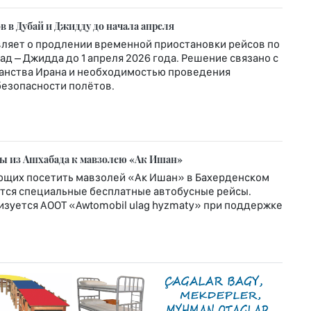
в в Дубай и Джидду до начала апреля
ляет о продлении временной приостановки рейсов по
д – Джидда до 1 апреля 2026 года. Решение связано с
анства Ирана и необходимостью проведения
безопасности полётов.
ы из Ашхабада к мавзолею «Ак Ишан»
ающих посетить мавзолей «Ак Ишан» в Бахерденском
ются специальные бесплатные автобусные рейсы.
зуется АООТ «Awtomobil ulag hyzmaty» при поддержке