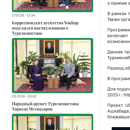
о приеме 
В рамках 
27.07.26 - 12:34
Также орг
Корреспондент агентства Yonhap
поделился впечатлениями о
Программ
Туркменистане
включает
возможнос
Данная пр
Туркменаба
Период обу
В программ
Для подач
2025 г.: h
23.07.26 - 20:02
Народный артист Туркменистана
Проект U
Тиркеш Мeтназаров
Ашхабаде,
ближайшее