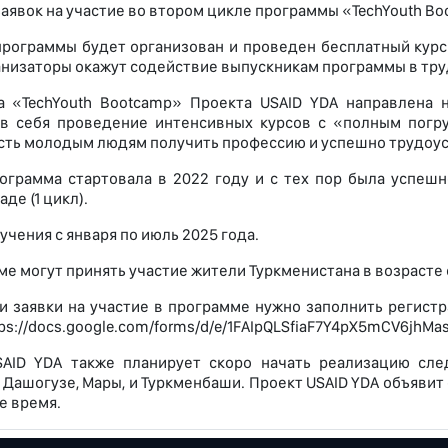
заявок на участие во втором цикле программы «TechYouth Bo
программы будет организован и проведен бесплатный кур
анизаторы окажут содействие выпускникам программы в тру
а «TechYouth Bootcamp» Проекта USAID YDA направлена 
 в себя проведение интенсивных курсов с «полным погр
ть молодым людям получить профессию и успешно трудоус
ограмма стартовала в 2022 году и с тех пор была успешно
де (1 цикл).
чения с января по июль 2025 года.
е могут принять участие жители Туркменистана в возрасте от
и заявки на участие в программе нужно заполнить регистр
ttps://docs.google.com/forms/d/e/1FAIpQLSfiaF7Y4pX5mCV6jhM
SAID YDA также планирует скоро начать реализацию сл
 Дашогузе, Мары, и Туркменбаши. Проект USAID YDA объявит 
 время.