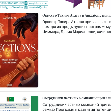
Оркестр Тахира Атаева в Ашхабаде приг
Оркестр Тахира Атаева приглашает н
номера из предыдущих программ: муз
Циммера, Дарио Марианелли, сочине
Сотрудники частных компаний приглаш
Сотрудники частных компаний пригла
рамках Программы развития потенци