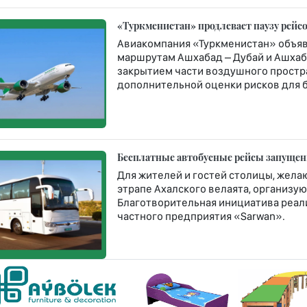
«Туркменистан» продлевает паузу рейсо
Авиакомпания «Туркменистан» объяв
маршрутам Ашхабад – Дубай и Ашхаба
закрытием части воздушного простр
дополнительной оценки рисков для 
Бесплатные автобусные рейсы запущен
Для жителей и гостей столицы, жел
этрапе Ахалского велаята, организу
Благотворительная инициатива реали
частного предприятия «Sarwan».