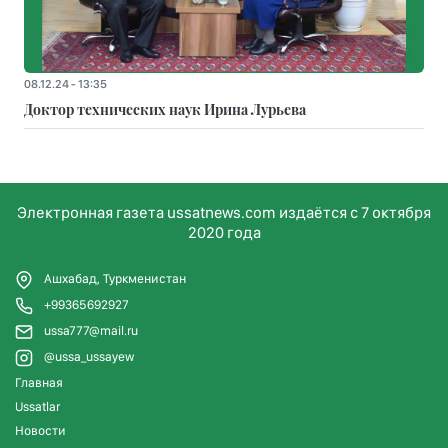
08.12.24 - 13:35
Доктор технических наук Ирина Лурьева
Электронная газета ussatnews.com издаётся с 7 октября
2020 года
Ашхабад, Туркменистан
+99365692927
ussa777@mail.ru
@ussa_ussayew
Главная
Ussatlar
Новости