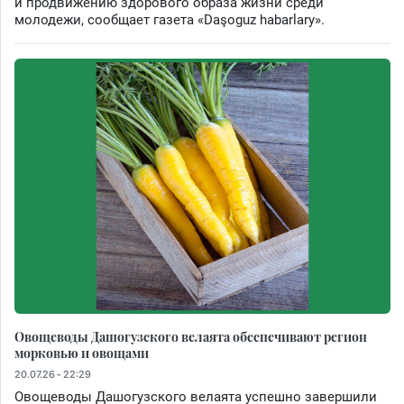
и продвижению здорового образа жизни среди
молодежи, сообщает газета «Daşoguz habarlary».
Овощеводы Дашогузского велаята обеспечивают регион
морковью и овощами
20.07.26 - 22:29
Овощеводы Дашогузского велаята успешно завершили