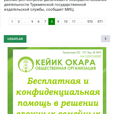
деятельности Туркменской государственной
издательской службы, сообщает МИЦ.
1
2
...
5
6
7
8
9
10
11
...
570
571
USSATLAR