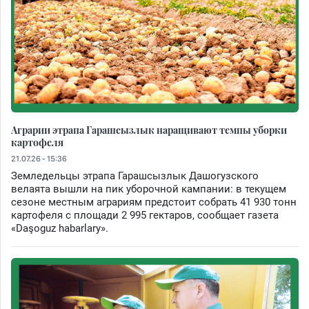
Аграрии этрапа Гарашсызлык наращивают темпы уборки
картофеля
21.07.26 - 15:36
Земледельцы этрапа Гарашсызлык Дашогузского
велаята вышли на пик уборочной кампании: в текущем
сезоне местным аграриям предстоит собрать 41 930 тонн
картофеля с площади 2 995 гектаров, сообщает газета
«Daşoguz habarlary».