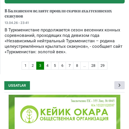
В Балканском велаяте прошли скачки ахалтекинских
скакунов
13.04.26 - 23:41
В Туркменистане продолжается сезон весенних конных
соревнований, проходящих под девизом года
«Независимый нейтральный Туркменистан – родина
целеустремлённых крылатых скакунов», - сообщает сайт
«Туркменистан: золотой век».
1
2
3
4
5
6
7
8
...
28
29
USSATLAR