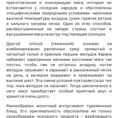
приготовления и консервации мяса, которые не
встречаются у соседних народов и обусловлены
специфическими природными условиями: наличием
высокой температуры воздуха, сухих горячих ветров
и сильного нагрева песка. Один из этих способов,
распространенный на западе страны, состоит в
высушивании мяса на ветру под палящим солнцем.
Другой способ (текинский) основан на
комбинировании различных сред: промытый и
натертый солью и красным перцем желудок барана
набивают нарезанным мелкими кусочками мяса так
плотно, чтобы там не осталось воздуха, потом
желудок зашивают и зарывают в раскаленный песок
на день, а вечером вырывают и привязывают на
высокий шест. Эта смена условий повторяется до тех
пор, пока желудок не засыхает. Тогда заключенное в
него мясо приобретает особый приятный вкус и
хранится очень долго.
Разнообразен молочный ассортимент туркменских
блюд. Его оригинальность обусловлена не только
своеобразием исходного продукта - верблюжьего