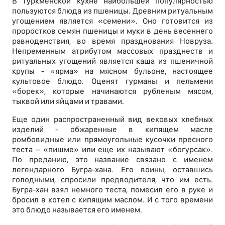
В туркменской кухне наибольшей популярностью
пользуются блюда из пшеницы. Древним ритуальным
угощением является «семени». Оно готовится из
проростков семян пшеницы и муки в день весеннего
равноденствия, во время празднования Новруза.
Непременным атрибутом массовых празднеств и
ритуальных угощений является каша из пшеничной
крупы - «ярма» на мясном бульоне, настоящее
культовое блюдо. Оценят гурманы и пельмени
«борек», которые начинаются рубленым мясом,
тыквой или яйцами и травами.
Еще один распространенный вид вековых хлебных
изделий - обжаренные в кипящем масле
ромбовидные или прямоугольные кусочки пресного
теста – «пишме» или еще их называют «богурсак».
По преданию, это название связано с именем
легендарного Бугра-хана. Его воины, оставшись
голодными, спросили предводителя, что им есть.
Бугра-хан взял немного теста, помесил его в руке и
бросил в котел с кипящим маслом. И с того времени
это блюдо называется его именем.