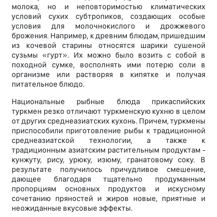
молока, но и неповторимостью климатических
условий сухих субтропиков, создающих особые
условия для молочнокислого и дрожжевого
брожения. Например, к древним блюдам, пришедшим
из кочевой старины относятся шарики сушеной
сузьмы «гурт». Их можно было возить с собой в
походной сумке, восполнять ими потерю соли в
организме или растворяя в кипятке и получая
питательное блюдо.
Национальные рыбные блюда прикаспийских
туркмен резко отличают туркменскую кухню в целом
от других среднеазиатских кухонь. Причем, туркмены
приспособили приготовление рыбы к традиционной
среднеазиатской технологии, а также к
традиционным азиатским растительным продуктам -
кунжуту, рису, урюку, изюму, гранатовому соку. В
результате получилось причудливое смешение,
дающее благодаря тщательно продуманным
пропорциям основных продуктов и искусному
сочетанию пряностей и жиров новые, приятные и
неожиданные вкусовые эффекты.