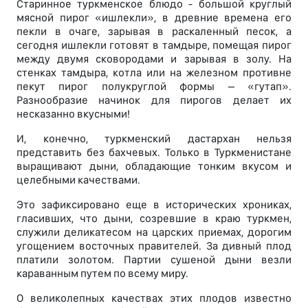
Старинное туркменское блюдо - большой круглый
мясной пирог «ишлекли», в древние времена его
пекли в очаге, зарывая в раскаленный песок, а
сегодня ишлекли готовят в тамдыре, помещая пирог
между двумя сковородами и зарывая в золу. На
стенках тамдыра, котла или на железном противне
пекут пирог полукруглой формы – «гутап».
Разнообразие начинок для пирогов делает их
несказанно вкусными!
И, конечно, туркменский дастархан нельзя
представить без бахчевых. Только в Туркменистане
выращивают дыни, обладающие тонким вкусом и
целебными качествами.
Это зафиксировано еще в исторических хрониках,
гласивших, что дыни, созревшие в краю туркмен,
служили деликатесом на царских приемах, дорогим
угощением восточных правителей. За дивный плод
платили золотом. Партии сушеной дыни везли
караванным путем по всему миру.
О великолепных качествах этих плодов известно