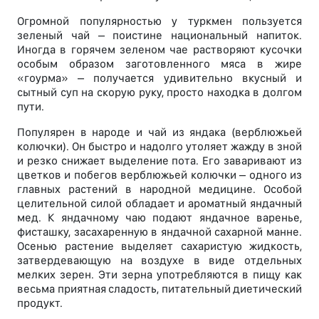
Огромной популярностью у туркмен пользуется
зеленый чай – поистине национальный напиток.
Иногда в горячем зеленом чае растворяют кусочки
особым образом заготовленного мяса в жире
«гоурма» – получается удивительно вкусный и
сытный суп на скорую руку, просто находка в долгом
пути.
Популярен в народе и чай из яндака (верблюжьей
колючки). Он быстро и надолго утоляет жажду в зной
и резко снижает выделение пота. Его заваривают из
цветков и побегов верблюжьей колючки – одного из
главных растений в народной медицине. Особой
целительной силой обладает и ароматный яндачный
мед. К яндачному чаю подают яндачное варенье,
фисташку, засахаренную в яндачной сахарной манне.
Осенью растение выделяет сахаристую жидкость,
затвердевающую на воздухе в виде отдельных
мелких зерен. Эти зерна употребляются в пищу как
весьма приятная сладость, питательный диетический
продукт.