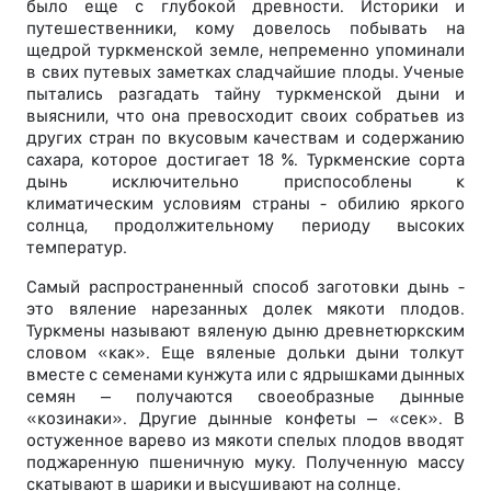
было еще с глубокой древности. Историки и
путешественники, кому довелось побывать на
щедрой туркменской земле, непременно упоминали
в свих путевых заметках сладчайшие плоды. Ученые
пытались разгадать тайну туркменской дыни и
выяснили, что она превосходит своих собратьев из
других стран по вкусовым качествам и содержанию
сахара, которое достигает 18 %. Туркменские сорта
дынь исключительно приспособлены к
климатическим условиям страны - обилию яркого
солнца, продолжительному периоду высоких
температур.
Самый распространенный способ заготовки дынь -
это вяление нарезанных долек мякоти плодов.
Туркмены называют вяленую дыню древнетюркским
словом «как». Еще вяленые дольки дыни толкут
вместе с семенами кунжута или с ядрышками дынных
семян – получаются своеобразные дынные
«козинаки». Другие дынные конфеты – «сек». В
остуженное варево из мякоти спелых плодов вводят
поджаренную пшеничную муку. Полученную массу
скатывают в шарики и высушивают на солнце.