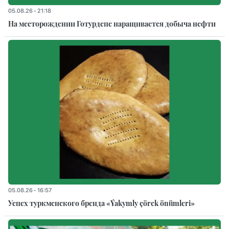
05.08.26 - 21:18
На месторождении Готурдепе наращивается добыча нефти
05.08.26 - 16:57
Успех туркменского бренда «Ýakymly çörek önümleri»