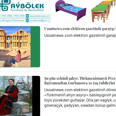
Ussatnews.com elektron gazetiniň garaýşy
Ussatnews.com elektron gazetiniň gara
Şu gün zehinli şahyr, Türkmenistanyň Prezi
Baýramsoltan Gurbanowa 50 ýaş ýubileýini 
Ussatnews.com elektron gazetiniň döredij
«Türkmeniň altyn asyry» bäsleşiginiň ýe
tüýs ýürekden gutlaýar. Oňa jan saglyk
göwnaçyk, şadyýan, owadan bolup galmagy