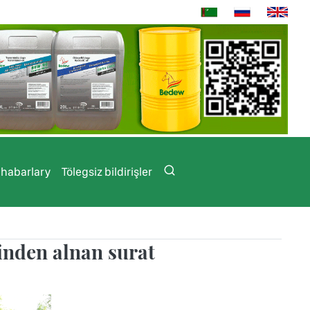
 habarlary
Tölegsiz bildirişler
inden alnan surat