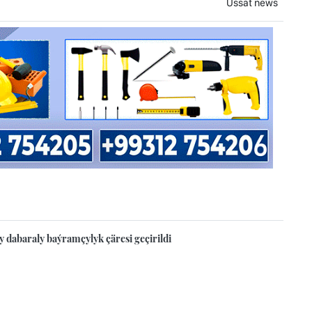
Ussat news
y dabaraly baýramçylyk çäresi geçirildi