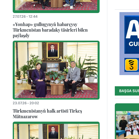
27.07.26 - 12:44
«Yonhap» gullugynyň habarçysy
Türkmenistan baradaky täsirleri bilen
paýlaşdy
BAŞGA SU
23.07.26 - 20:02
Türkmenistanyň halk artisti Tirkeş
Mätnazarow