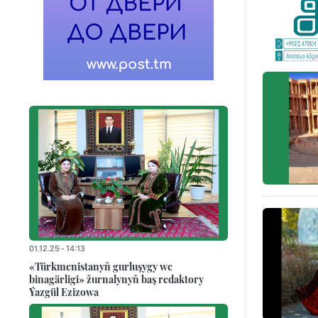
01.12.25 - 14:13
«Türkmenistanyň gurluşygy we
binagärligi» žurnalynyň baş redaktory
Ýazgül Ezizowa