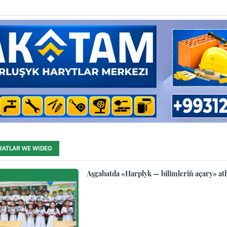
RATLAR WE WIDEO
Aşgabatda «Harplyk — bilimleriň açary» atl