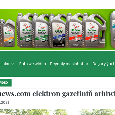
lalar
Foto we wideo
Peýdaly maslahatlar
Daşary ýurt
WIDEO
news.com elektron gazetiniň arhiw
.2021