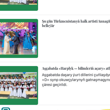
Şu gün Türkmenistanyň halk artisti Annagül
belleýär
Aşgabatda «Harplyk — bilimleriň açary» atl
Aşgabatda daşary ýurt dillerini çuňlaşdy
«D» synp okuwçylarynyň gatnaşmagynda 
çäresi geçirildi.