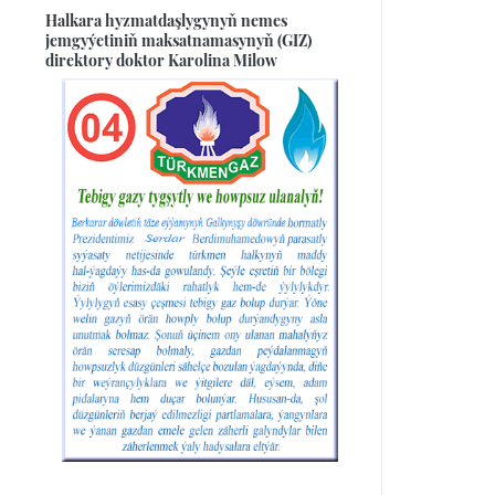
Halkara hyzmatdaşlygynyň nemes
jemgyýetiniň maksatnamasynyň (GIZ)
direktory doktor Karolina Milow