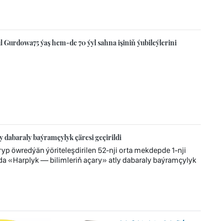
 Gurdowa75 ýaş hem-de 70 ýyl sahna işiniň ýubileýlerini
y dabaraly baýramçylyk çäresi geçirildi
ryp öwredýän ýöriteleşdirilen 52-nji orta mekdepde 1-nji
«Harplyk — bilimleriň açary» atly dabaraly baýramçylyk