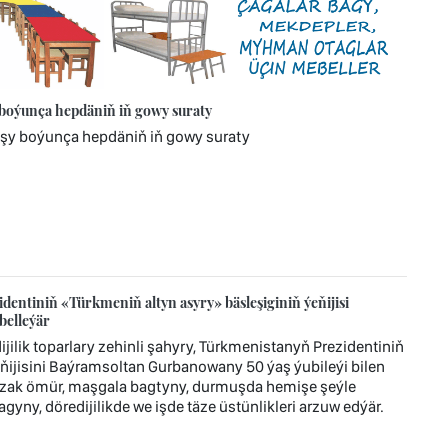
 boýunça hepdäniň iň gowy suraty
ýşy boýunça hepdäniň iň gowy suraty
dentiniň «Türkmeniň altyn asyry» bäsleşiginiň ýeňijisi
belleýär
ilik toparlary zehinli şahyry, Türkmenistanyň Prezidentiniň
ňijisini Baýramsoltan Gurbanowany 50 ýaş ýubileýi bilen
, uzak ömür, maşgala bagtyny, durmuşda hemişe şeýle
ny, döredijilikde we işde täze üstünlikleri arzuw edýär.