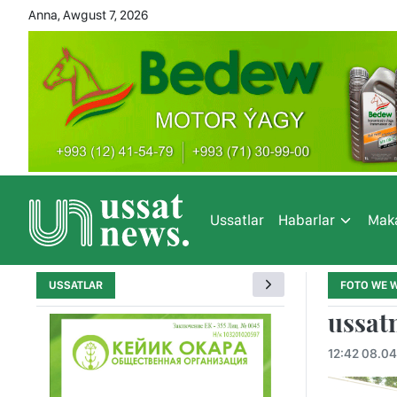
Anna, Awgust 7, 2026
Ussatlar
Habarlar
Maka
USSATLAR
FOTO WE 
ussat
12:42 08.04