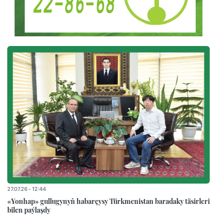
27.07.26 - 12:44
«Yonhap» gullugynyň habarçysy Türkmenistan baradaky täsirleri
bilen paýlaşdy