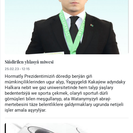
Siňdirilen yhlasyň miwesi
25.02.23 - 12:15
Hormatly Prezidentimiziň döredip berýän giň
mümkinçiliklerinden ugur alyp, Ýagşygeldi Kakaýew adyndaky
Halkara nebit we gaz uniwersitetinde hem talyp ýaşlary
bedenterbiýä we sporta çekmek, olaryň sportuň dürli
görnüşleri bilen meşgullanyp, ata Watanymyzyň abraý-
mertebesini täze belentliklere galdyrmaklary ugrunda netijeli
işler amala aşyrylýar.