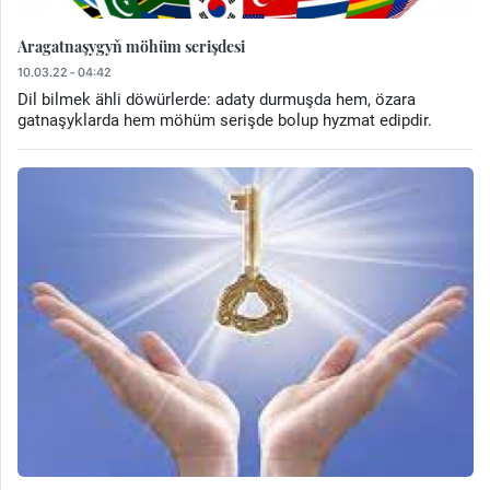
Aragatnaşygyň möhüm serişdesi
10.03.22 - 04:42
Dil bilmek ähli döwürlerde: adaty durmuşda hem, özara
gatnaşyklarda hem möhüm serişde bolup hyzmat edipdir.