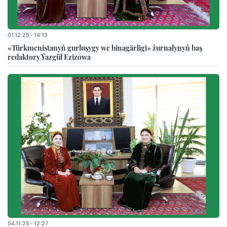
01.12.25 - 14:13
«Türkmenistanyň gurluşygy we binagärligi» žurnalynyň baş
redaktory Ýazgül Ezizowa
04.11.25 - 12:27