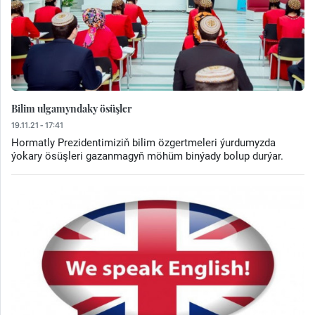
Bilim ulgamyndaky ösüşler
19.11.21 - 17:41
Hormatly Prezidentimiziň bilim özgertmeleri ýurdumyzda
ýokary ösüşleri gazanmagyň möhüm binýady bolup durýar.