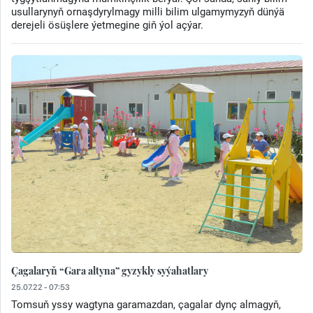
usullarynyň ornaşdyrylmagy milli bilim ulgamymyzyň dünýä
derejeli ösüşlere ýetmegine giň ýol açýar.
Çagalaryň “Gara altyna” gyzykly syýahatlary
25.07.22 - 07:53
Tomsuň yssy wagtyna garamazdan, çagalar dynç almagyň,