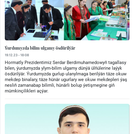
Ýurdumyzda bilim ulgamy ösdürilýär
19.12.23 - 18:08
Hormatly Prezidentimiz Serdar Berdimuhamedowyň tagallasy
bilen, ýurdumyzda ylym-bilim ulgamy dünýä ülňülerine laýyk
ösdürilýär. Ýurdumyzda gurlup ulanylmaga berilýän täze okuw
mekdep binalary, täze hünär ugurlary we okuw mekdepleri ýaş
nesliň zamanabap bilimli, hünärli bolup ýetişmegine giň
mümkinçilikleri açýar.