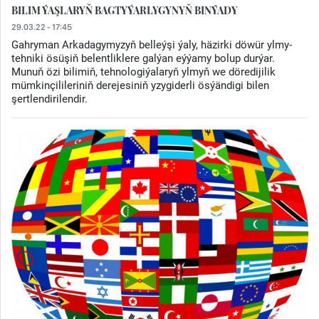
BILIM ÝAŞLARYŇ BAGTYÝARLYGYNYŇ BINÝADY
29.03.22 - 17:45
Gahryman Arkadagymyzyň belleýşi ýaly, häzirki döwür ylmy-
tehniki ösüşiň belentliklere galýan eýýamy bolup durýar.
Munuň özi bilimiň, tehnologiýalaryň ylmyň we döredijilik
mümkinçilileriniň derejesiniň yzygiderli ösýändigi bilen
şertlendirilendir.