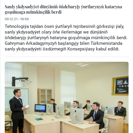
Sanly ykdysadyýet dünýäniň öňdebaryjy ýurtlarynyň hataryna
goşulmaga mümkinçilik berdi
09.12.21 - 18:59
Tehnologiýa taýdan ösen ýurtlaryň tejribesiniň görkezişi ýaly,
sanly ykdysadyýet olary öňe ilerlemäge we dünýäniň
öňdebaryjy ýurtlarynyň hataryna goşulmaga mümkinçilik berdi.
Gahryman Arkadagymyzyň başlangyjy bilen Türkmenistanda
sanly ykdysadyýeti ösdürmegiň Konsepsiýasy kabul edildi.