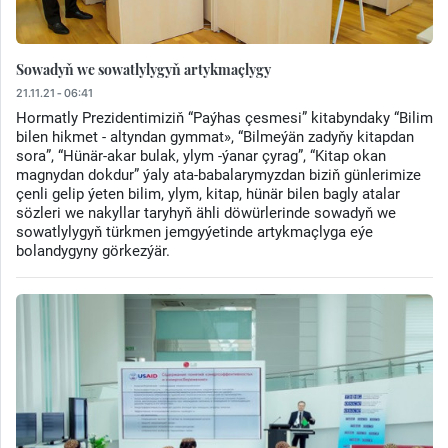
Sowadyň we sowatlylygyň artykmaçlygy
21.11.21 - 06:41
Hormatly Prezidentimiziň “Paýhas çesmesi” kitabyndaky “Bilim
bilen hikmet - altyndan gymmat», “Bilmeýän zadyňy kitapdan
sora”, “Hünär-akar bulak, ylym -ýanar çyrag”, “Kitap okan
magnydan dokdur” ýaly ata-babalarymyzdan biziň günlerimize
çenli gelip ýeten bilim, ylym, kitap, hünär bilen bagly atalar
sözleri we nakyllar taryhyň ähli döwürlerinde sowadyň we
sowatlylygyň türkmen jemgyýetinde artykmaçlyga eýe
bolandygyny görkezýär.