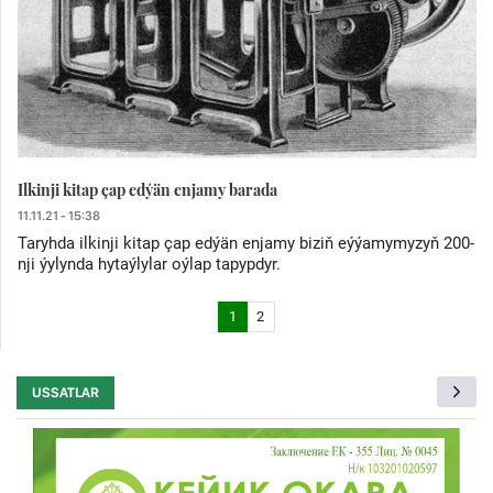
Ilkinji kitap çap edýän enjamy barada
11.11.21 - 15:38
Taryhda ilkinji kitap çap edýän enjamy biziň eýýamymyzyň 200-
nji ýylynda hytaýlylar oýlap tapypdyr.
1
2
USSATLAR