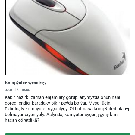
Kompýuter syçanjygy
02.01.23 - 19:50
Käbir häzirki zaman enjamlary görüp, aňymyzda onuň nähili
döredilendigi baradaky pikir peýda bolýar. Mysal üçin,
özboluşly kompýuter syçanlygy. Ol bolmasa kompýuteri ulanyp
bolmaýar diýen ýaly. Aslynda, komýuter syçanjygyny kim
haçan döretdikä?