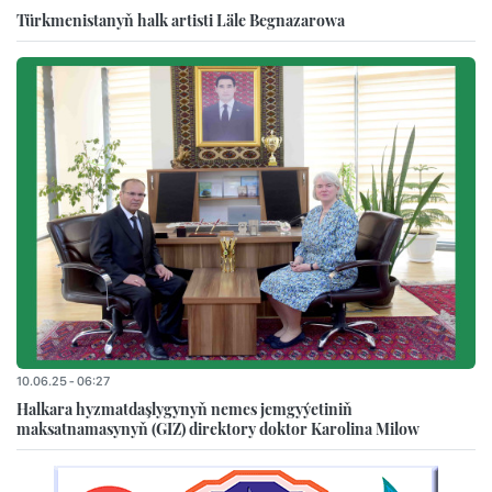
Türkmenistanyň halk artisti Läle Begnazarowa
10.06.25 - 06:27
Halkara hyzmatdaşlygynyň nemes jemgyýetiniň
maksatnamasynyň (GIZ) direktory doktor Karolina Milow