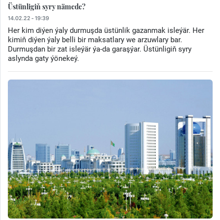
Üstünligiň syry nämede?
14.02.22 - 19:39
Her kim diýen ýaly durmuşda üstünlik gazanmak isleýär. Her
kimiň diýen ýaly belli bir maksatlary we arzuwlary bar.
Durmuşdan bir zat isleýär ýa-da garaşýar. Üstünligiň syry
aslynda gaty ýönekeý.