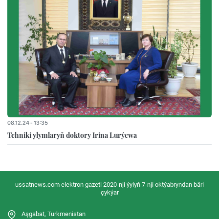
08.12.24 - 13:35
Tehniki ylymlaryň doktory Irina Lurýewa
ussatnews.com elektron gazeti 2020-nji ýylyň 7-nji oktýabryndan bäri
çykýar
Aşgabat, Turkmenistan