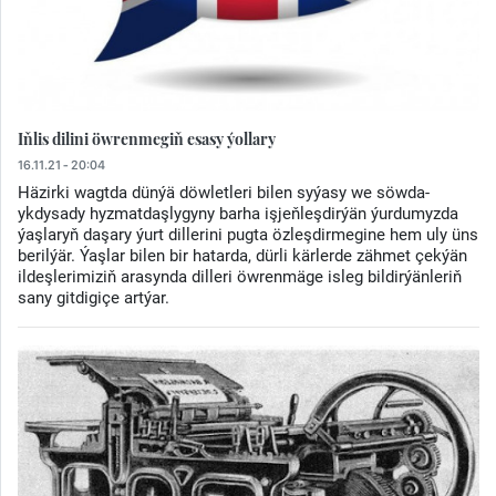
Iňlis dilini öwrenmegiň esasy ýollary
16.11.21 - 20:04
Häzirki wagtda dünýä döwletleri bilen syýasy we söwda-
ykdysady hyzmatdaşlygyny barha işjeňleşdirýän ýurdumyzda
ýaşlaryň daşary ýurt dillerini pugta özleşdirmegine hem uly üns
berilýär. Ýaşlar bilen bir hatarda, dürli kärlerde zähmet çekýän
ildeşlerimiziň arasynda dilleri öwrenmäge isleg bildirýänleriň
sany gitdigiçe artýar.