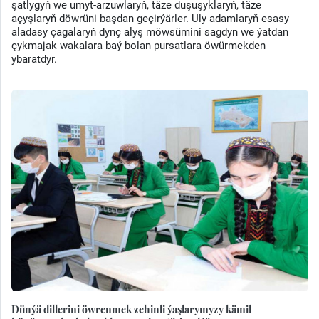
şatlygyň we umyt-arzuwlaryň, täze duşuşyklaryň, täze
açyşlaryň döwrüni başdan geçirýärler. Uly adamlaryň esasy
aladasy çagalaryň dynç alyş möwsümini sagdyn we ýatdan
çykmajak wakalara baý bolan pursatlara öwürmekden
ybaratdyr.
Dünýä dillerini öwrenmek zehinli ýaşlarymyzy kämil