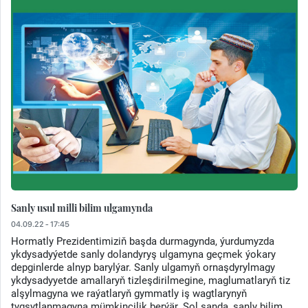
Sanly usul milli bilim ulgamynda
04.09.22 - 17:45
Hormatly Prezidentimiziň başda durmagynda, ýurdumyzda
ykdysadyýetde sanly dolandyryş ulgamyna geçmek ýokary
depginlerde alnyp barylýar. Sanly ulgamyň ornaşdyrylmagy
ykdysadyyetde amallaryň tizleşdirilmegine, maglumatlaryň tiz
alşylmagyna we raýatlaryň gymmatly iş wagtlarynyň
tygşytlanmagyna mümkinçilik berýär. Şol sanda, sanly bilim