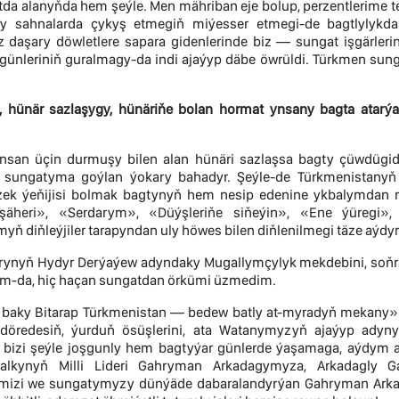
tda alanyňda hem şeýle. Men mähriban eje bolup, perzentlerime t
uly sahnalarda çykyş etmegiň miýesser etmegi-de bagtlyly
daşary döwletlere sapara gidenlerinde biz — sungat işgärlerini
günleriniň guralmagy-da indi ajaýyp däbe öwrüldi. Türkmen s
hünär sazlaşygy, hünäriňe bolan hormat ynsany bagta atarýa
san üçin durmuşy bilen alan hünäri sazlaşsa bagty çüwdügidi
sungatyma goýlan ýokary bahadyr. Şeýle-de Türkmenistanyň P
zek ýeňijisi bolmak bagtynyň hem nesip edenine ykbalymdan mü
şäheri», «Serdarym», «Düýşleriňe siňeýin», «Ene ýüregi»
ň diňleýjiler tarapyndan uly höwes bilen diňlenilmegi täze aýd
arynyň Hydyr Derýaýew adyndaky Mugallymçylyk mekdebini, soňra
am-da, hiç haçan sungatdan örkümi üzmedim.
 baky Bitarap Türkmenistan — bedew batly at-myradyň mekany» d
 döredesiň, ýurduň ösüşlerini, ata Watanymyzyň ajaýyp ady
bizi şeýle joşgunly hem bagtyýar günlerde ýaşamaga, aýdym a
alkynyň Milli Lideri Gahryman Arkadagymyza, Arkadagly 
mizi we sungatymyzy dünýäde dabaralandyrýan Gahryman Arkada