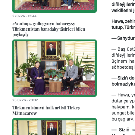
diňleýjile
wekillerini
27.07.26 - 12:44
Hawa, zehin
«Yonhap» gullugynyň habarçysy
tutup, Tür
Türkmenistan baradaky täsirleri bilen
paýlaşdy
— Sahydursu
— Baş üstü
diňleýjiler
üçinem hal
söhbetdeşl
— Siziň do
bolmazlyk 
— Hawa, yn
23.07.26 - 20:02
dutar çaly
halypam, 
Türkmenistanyň halk artisti Tirkeş
Mätnazarow
sungat bil
bu çaglar»,
— Siziň «