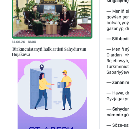
Mugallymçyl
— Meniň si
goýýan şer
bolsaň, ýo
gazanyp, d
— Söhbedim
14.06.26 - 18:08
Türkmenistanyň halk artisti Sahydursun
— Meniň aý
Hojakowa
Olardan «
Rejebowyň,
Türkmenis
Saparlyýew 
— Zenan ma
— Hawa, do
Gyzjagazym
— Sahydurs
nämede gör
— Söze-saz