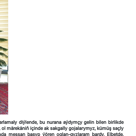
rlamaly diýlende, bu nurana aýdymçy gelin bilen birlikde
 ol märekäniň içinde ak sakgally gojalarymyz, kümüş saçly
nunda messan basyp ýören oglan-gyzlaram bardy. Elbetde,