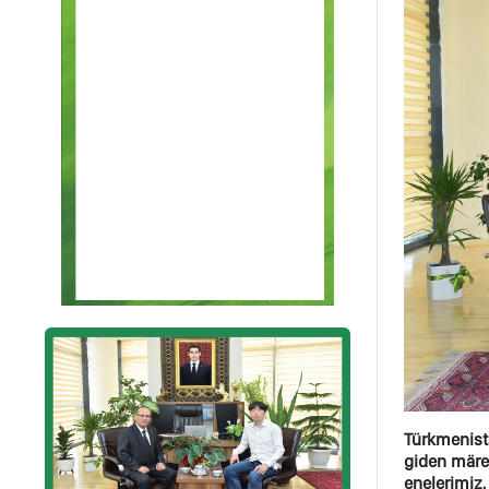
Türkmenist
giden märe
enelerimiz