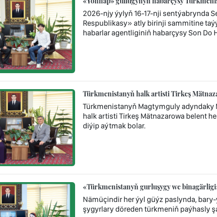
«Yonhap» gullugynyň habarçysy Türkmenista
2026-njy ýylyň 16-17-nji sentýabrynda S
Respublikasy» atly birinji sammitine ta
habarlar agentliginiň habarçysy Son Dо 
Türkmenistanyň halk artisti Tirkeş Mätna
Türkmenistanyň Magtymguly adyndaky Mi
halk artisti Tirkeş Mätnazarowa belent he
diýip aýtmak bolar.
«Türkmenistanyň gurluşygy we binagärligi
Nämüçindir her ýyl güýz paslynda, bary
şygyrlary döreden türkmeniň paýhasly ş