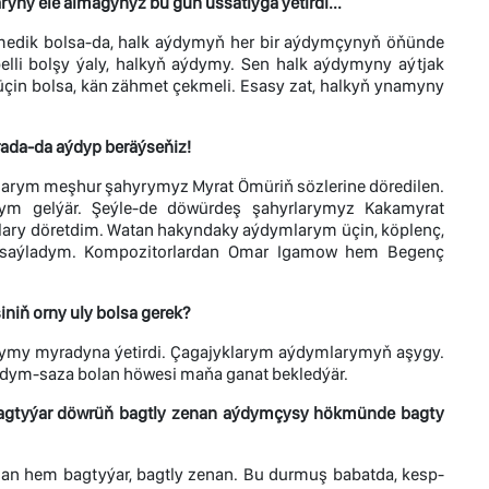
yny ele almagyňyz bu gün ussatlyga ýetirdi...
medik bolsa-da, halk aýdymyň her bir aýdymçynyň öňünde
lli bolşy ýaly, halkyň aýdymy. Sen halk aýdymyny aýtjak
üçin bolsa, kän zähmet çekmeli. Esasy zat, halkyň ynamyny
ada-da aýdyp beräýseňiz!
arym meşhur şahyrymyz Myrat Ömüriň sözlerine döredilen.
ym gelýär. Şeýle-de döwürdeş şahyrlarymyz Kakamyrat
lary döretdim. Watan hakyndaky aýdymlarym üçin, köplenç,
y saýladym. Kompozitorlardan Omar Igamow hem Begenç
iň orny uly bolsa gerek?
symy myradyna ýetirdi. Çagajyklarym aýdymlarymyň aşygy.
ym-saza bolan höwesi maňa ganat bekledýär.
 bagtyýar döwrüň bagtly zenan aýdymçysy hökmünde bagty
an hem bagtyýar, bagtly zenan. Bu durmuş babatda, kesp-