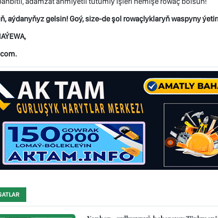
t bähbitli, adamzat ähmiýetli tutumly işleri hemişe rowaç bolsun!
, aýdanyňyz gelsin! Goý, size-de şol rowaçlyklaryň waspyny ýetir
NAÝEWA,
.com.
SATLAR