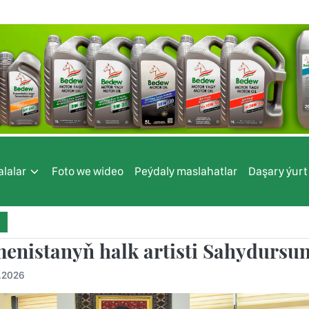
lalar
Foto we wideo
Peýdaly maslahatlar
Daşary ýurt
enistanyň halk artisti Sahydursu
.2026