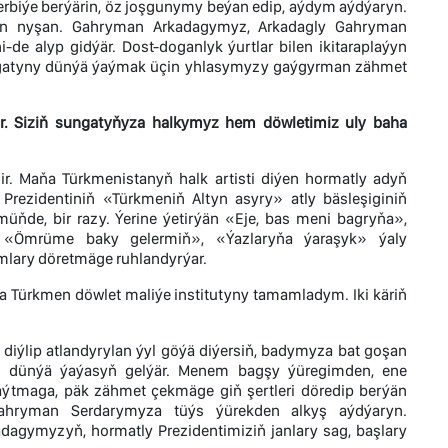
erbiýe berýärin, öz joşgunymy beýan edip, aýdym aýdýaryn.
kdan nyşan. Gahryman Arkadagymyz, Arkadagly Gahryman
-de alyp gidýär. Dost-doganlyk ýurtlar bilen ikitaraplaýyn
ungatyny dünýä ýaýmak üçin yhlasymyzy gaýgyrman zähmet
r. Siziň sungatyňyza halkymyz hem döwletimiz uly baha
r. Maňa Türkmenistanyň halk artisti diýen hormatly adyň
rezidentiniň «Türkmeniň Altyn asyry» atly bäsleşiginiň
ňde, bir razy. Ýerine ýetirýän «Eje, bas meni bagryňa»,
, «Ömrüme baky gelermiň», «Ýazlaryňa ýaraşyk» ýaly
ymlary döretmäge ruhlandyrýar.
 Türkmen döwlet maliýe institutyny tamamladym. Iki käriň
iýlip atlandyrylan ýyl göýä diýersiň, badymyza bat goşan
ny dünýä ýaýasyň gelýär. Menem bagşy ýüregimden, ene
ýtmaga, päk zähmet çekmäge giň şertleri döredip berýän
Gahryman Serdarymyza tüýs ýürekden alkyş aýdýaryn.
gymyzyň, hormatly Prezidentimiziň janlary sag, başlary