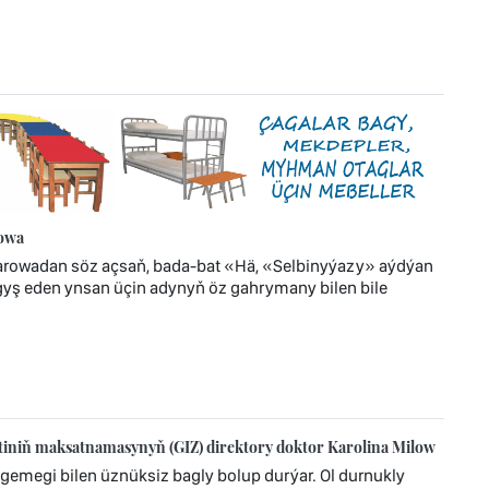
rowa
zarowadan söz açsaň, bada-bat «Hä, «Selbinyýazy» aýdýan
yş eden ynsan üçin adynyň öz gahrymany bilen bile
iniň maksatnamasynyň (GIZ) direktory doktor Karolina Milow
gemegi bilen üznüksiz bagly bolup durýar. Ol durnukly