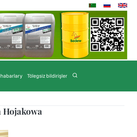
 habarlary
Tölegsiz bildirişler
n Hojakowa