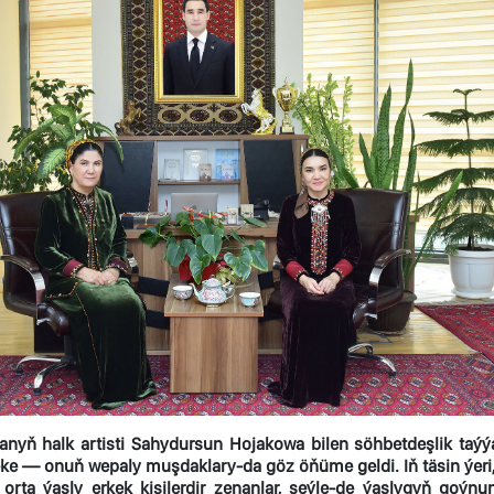
anyň halk artisti Sahydursun Hojakowa bilen söhbetdeşlik taýýa
ke — onuň wepaly muşdaklary-da göz öňüme geldi. Iň täsin ýeri,
, orta ýaşly erkek kişilerdir zenanlar, şeýle-de ýaşlygyň goý