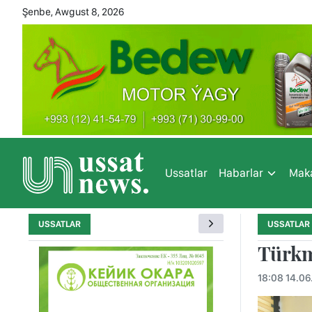
Şenbe, Awgust 8, 2026
Ussatlar
Habarlar
Maka
USSATLAR
USSATLAR
Türkm
18:08 14.06