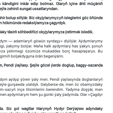
ň kändigini inkär edip bolmaz. Olaryň içine ähli müçäniň
ýle zehinli sungat ussatlaryndan.
ir bolup siňýär. Biz okyjylarymyzyň isleglerini göz öňünde
an hökmünde redaksiýamyza çagyrdyk.
ky täsirli söhbediňizi okyjylarymyza ýetirmek isledik.
Aýdym — adamlaryň göwün syrdaşy» diýilýär. Aýdymlarymy
nligi, ýakymy bolýar. Maňa halk aýdymlary has ýakyn, şonuň
myza ýetirmegi özümize mukaddes borç hasaplaýarys. Bu
igimiň boljakdygyna örän begenýärin.
n, Pendi ýaýlasy. Şeýle gözel ýerde doglup, bagşy-sazanda
aýdym aýdyp ýören ýaly men. Pendi ýaýlasynda doglanlaryň
 şeýle gurşawda ulaldyk. Galyberse-de, men öz obamyzdaky
sazyň inçe tilsimlerini öwrendim. Ýadyma düşýär, men
renen aýdymlarym hem şu günki ýaly ýadymda. Olar «Çagdyr
a. Siz şol wagtlar Marynyň Hydyr Derýaýew adyndaky