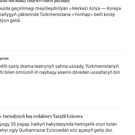
n baradaky täsirleri bilen paýlaşdy
eulda geçirilmegi meýilleşdirilýän «Merkezi Aziýa — Koreýa
ýýarlygyň çäklerinde Türkmenistana «Yonhap» belli koreý
Hýon geldi.
zarow
lli sazly drama teatrynyň sahna ussady, Türkmenistanyň
ňi bilen ömrüniň iň naýbaşy eserini döreden ussatlaryň biri
» žurnalynyň baş redaktory Ýazgül Ezizowa
-ýogy 35 ýaşap, halkyň hakydasynda hemişelik orun tutan
ahyr ogly Gurbannazar Ezizowdan söz açasyň gelip dur.