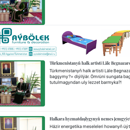
Türkmenistanyň halk artisti Läle Begnaza
Türkmenistanyň halk artisti Läle Begna
bagşymy?» diýilýär. Ömrüni sungata bag
tutulmagyndan uly lezzet barmyka?!
Halkara hyzmatdaşlygynyň nemes jemgyýet
Häzir energetika meseleleri howanyň üýt