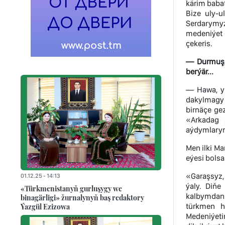
kärim baba
Bize uly-
Serdarymyz 
medeniýet 
çekeris.
— Durmuş, 
berýär...
— Hawa, yn
dakylmagy 
birnäçe ge
«Arkadag 
aýdymlarymy
Men ilki M
eýesi bols
«Garaşsyz,
01.12.25 - 14:13
ýaly. Diňe
«Türkmenistanyň gurluşygy we
kalbymdan 
binagärligi» žurnalynyň baş redaktory
Ýazgül Ezizowa
türkmen h
Medeniýeti