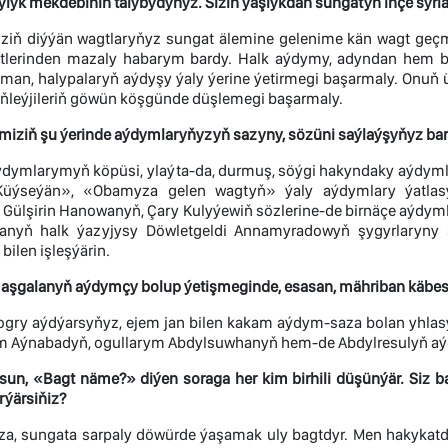
yk mekdebiniň talybydyňyz. Siziň ýaşlykdan sungatyň inçe syrlar
ziň diýýän wagtlaryňyz sungat älemine gelenime kän wagt geç
tlerinden mazaly habarym bardy. Halk aýdymy, adyndan hem be
ýman, halypalaryň aýdyşy ýaly ýerine ýetirmegi başarmaly. Onuň 
iňleýjileriň göwün köşgünde düşlemegi başarmaly.
iziň şu ýerinde aýdymlaryňyzyň sazyny, sözüni saýlaýşyňyz bar
dymlarymyň köpüsi, ylaýta-da, durmuş, söýgi hakyndaky aýdyml
Küýseýän», «Obamyza gelen wagtyň» ýaly aýdymlary ýatlas
 Gülşirin Hanowanyň, Çary Kulyýewiň sözlerine-de birnäçe aýdym
tanyň halk ýazyjysy Döwletgeldi Annamyradowyň şygyrlaryn
bilen işleşýärin.
şgalanyň aýdymçy bolup ýetişmeginde, esasan, mähriban käbesin
gry aýdýarsyňyz, ejem jan bilen kakam aýdym-saza bolan yhla
 Aýnabadyň, ogullarym Abdylsuwhanyň hem-de Abdylresulyň aýd
un, «Bagt näme?» diýen soraga her kim birhili düşünýär. Siz
ýärsiňiz?
a, sungata sarpaly döwürde ýaşamak uly bagtdyr. Men hakykatd