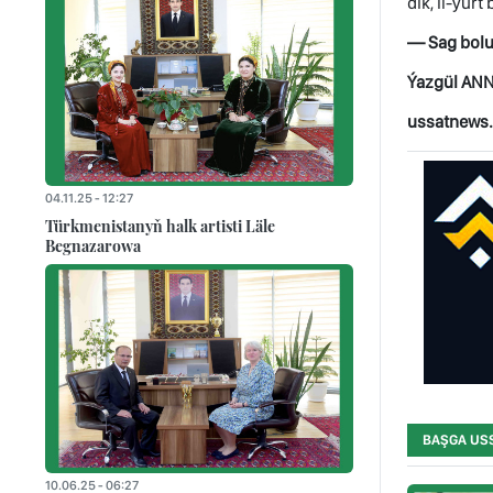
dik, il-ýur
— Sag boluň
Ýazgül AN
ussatnews
04.11.25 - 12:27
Türkmenistanyň halk artisti Läle
Begnazarowa
BAŞGA US
10.06.25 - 06:27