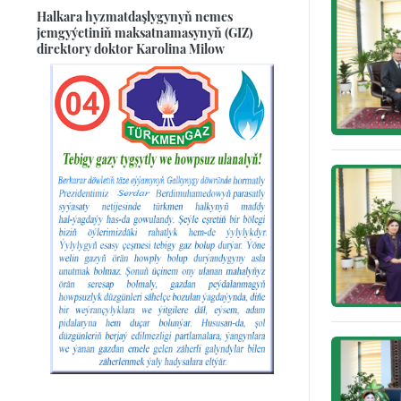
Halkara hyzmatdaşlygynyň nemes
jemgyýetiniň maksatnamasynyň (GIZ)
direktory doktor Karolina Milow