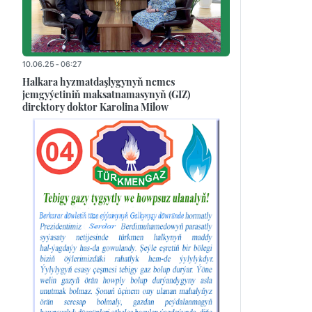
10.06.25 - 06:27
Halkara hyzmatdaşlygynyň nemes
jemgyýetiniň maksatnamasynyň (GIZ)
direktory doktor Karolina Milow