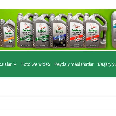
alalar
Foto we wideo
Peýdaly maslahatlar
Daşary ýu