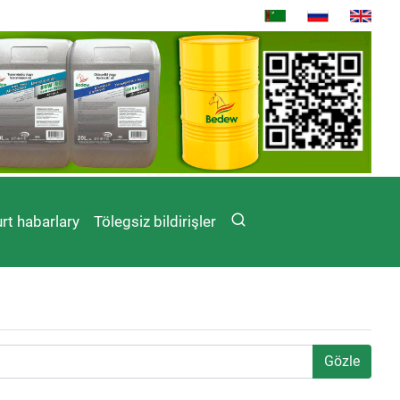
rt habarlary
Tölegsiz bildirişler
Gözle