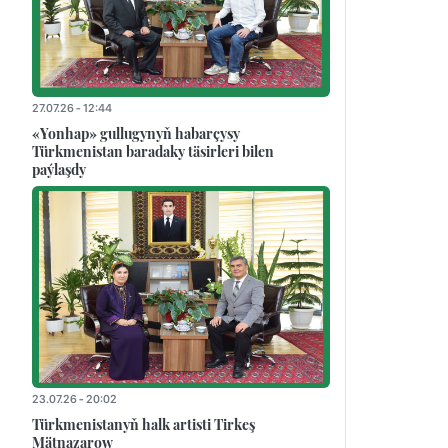
27.07.26 - 12:44
«Yonhap» gullugynyň habarçysy
Türkmenistan baradaky täsirleri bilen
paýlaşdy
23.07.26 - 20:02
Türkmenistanyň halk artisti Tirkeş
Mätnazarow