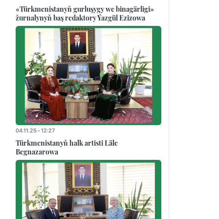
«Türkmenistanyň gurluşygy we binagärligi»
žurnalynyň baş redaktory Ýazgül Ezizowa
04.11.25 - 12:27
Türkmenistanyň halk artisti Läle
Begnazarowa