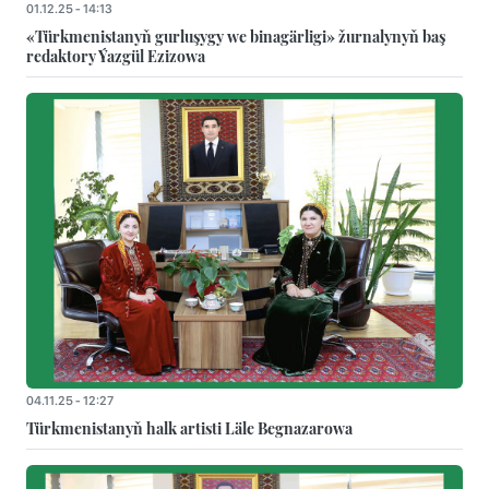
01.12.25 - 14:13
«Türkmenistanyň gurluşygy we binagärligi» žurnalynyň baş
redaktory Ýazgül Ezizowa
04.11.25 - 12:27
Türkmenistanyň halk artisti Läle Begnazarowa