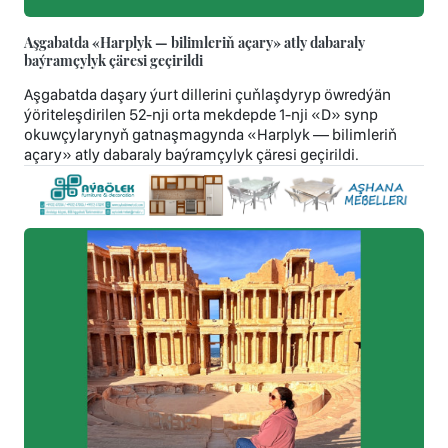
Aşgabatda «Harplyk — bilimleriň açary» atly dabaraly
baýramçylyk çäresi geçirildi
Aşgabatda daşary ýurt dillerini çuňlaşdyryp öwredýän
ýöriteleşdirilen 52-nji orta mekdepde 1-nji «D» synp
okuwçylarynyň gatnaşmagynda «Harplyk — bilimleriň
açary» atly dabaraly baýramçylyk çäresi geçirildi.