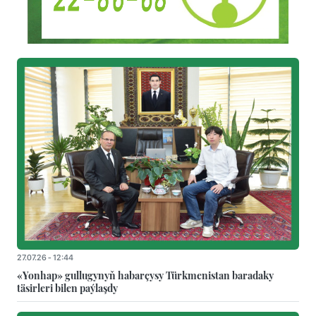
27.07.26 - 12:44
«Yonhap» gullugynyň habarçysy Türkmenistan baradaky
täsirleri bilen paýlaşdy