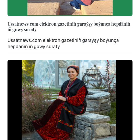
Ussatnews.com elektron gazetiniň garaýşy boýunça hepdäniň
iň gowy suraty
Ussatnews.com elektron gazetiniň garaýşy boýunça
hepdäniň iň gowy suraty