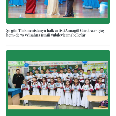
Şu gün Türkmenistanyň halk artisti Annagül Gurdowa75 ýaş
hem-de 70 ýyl sahna işiniň ýubileýlerini belleýär