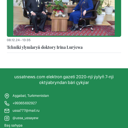
08.12.24 - 13:35
Tehniki ylymlaryň doktory Irina Lurýewa
ussatnews.com elektron gazeti 2020-nji ýylyň 7-nji
oktýabryndan bäri çykýar
Aşgabat, Turkmenistan
+99365692927
ussa777@mail.ru
@ussa_ussayew
Baş sahypa