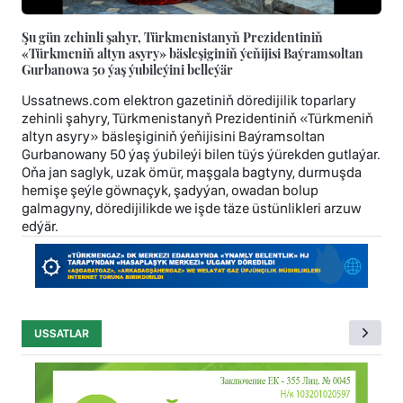
Şu gün zehinli şahyr, Türkmenistanyň Prezidentiniň
«Türkmeniň altyn asyry» bäsleşiginiň ýeňijisi Baýramsoltan
Gurbanowa 50 ýaş ýubileýini belleýär
Ussatnews.com elektron gazetiniň döredijilik toparlary
zehinli şahyry, Türkmenistanyň Prezidentiniň «Türkmeniň
altyn asyry» bäsleşiginiň ýeňijisini Baýramsoltan
Gurbanowany 50 ýaş ýubileýi bilen tüýs ýürekden gutlaýar.
Oňa jan saglyk, uzak ömür, maşgala bagtyny, durmuşda
hemişe şeýle göwnaçyk, şadyýan, owadan bolup
galmagyny, döredijilikde we işde täze üstünlikleri arzuw
edýär.
USSATLAR