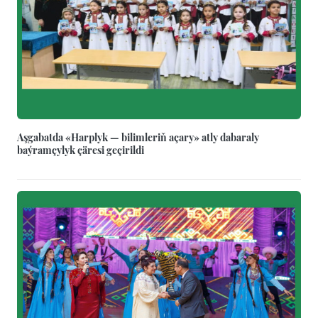
Aşgabatda «Harplyk — bilimleriň açary» atly dabaraly
baýramçylyk çäresi geçirildi