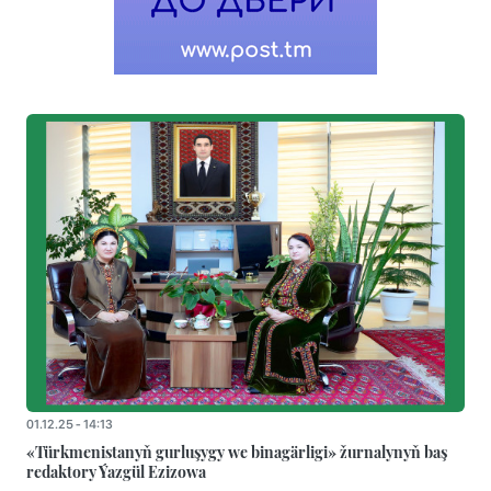
01.12.25 - 14:13
«Türkmenistanyň gurluşygy we binagärligi» žurnalynyň baş
redaktory Ýazgül Ezizowa