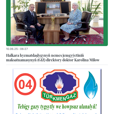
10.06.25 - 06:27
Halkara hyzmatdaşlygynyň nemes jemgyýetiniň
maksatnamasynyň (GIZ) direktory doktor Karolina Milow