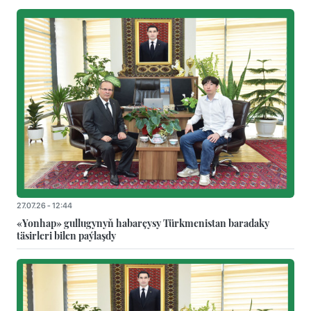
27.07.26 - 12:44
«Yonhap» gullugynyň habarçysy Türkmenistan baradaky
täsirleri bilen paýlaşdy