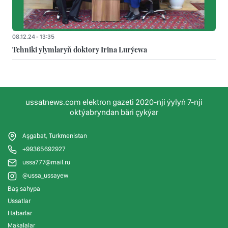
08.12.24 - 13:35
Tehniki ylymlaryň doktory Irina Lurýewa
ussatnews.com elektron gazeti 2020-nji ýylyň 7-nji
oktýabryndan bäri çykýar
Aşgabat, Turkmenistan
+99365692927
ussa777@mail.ru
@ussa_ussayew
Baş sahypa
Ussatlar
Habarlar
Makalalar