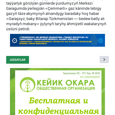
taýýarlyk görülýän günlerde ýurdumyzyň Merkezi
Garagumda ýerleşýän «Çemmerli» gaz käninde tebigy
gazyň täze akymynyň alnandygy baradaky hoş habar
«Garaşsyz, baky Bitarap Türkmenistan — bedew batly at-
myradyň mekany» ýylynyň taryhy ähmiýetli wakalarynyň
üstüni ýetirdi.
USSATLAR