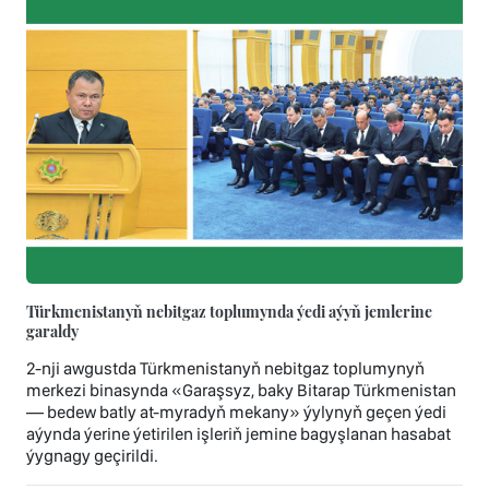
Türkmenistanyň nebitgaz toplumynda ýedi aýyň jemlerine
garaldy
2-nji awgustda Türkmenistanyň nebitgaz toplumynyň
merkezi binasynda «Garaşsyz, baky Bitarap Türkmenistan
— bedew batly at-myradyň mekany» ýylynyň geçen ýedi
aýynda ýerine ýetirilen işleriň jemine bagyşlanan hasabat
ýygnagy geçirildi.