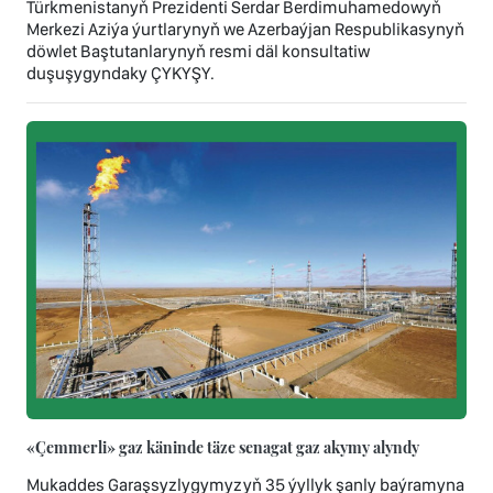
Türkmenistanyň Prezidenti Serdar Berdimuhamedowyň
Merkezi Aziýa ýurtlarynyň we Azerbaýjan Respublikasynyň
döwlet Baştutanlarynyň resmi däl konsultatiw
duşuşygyndaky ÇYKYŞY.
«Çemmerli» gaz käninde täze senagat gaz akymy alyndy
Mukaddes Garaşsyzlygymyzyň 35 ýyllyk şanly baýramyna