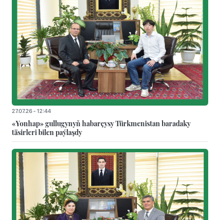
27.07.26 - 12:44
«Yonhap» gullugynyň habarçysy Türkmenistan baradaky
täsirleri bilen paýlaşdy