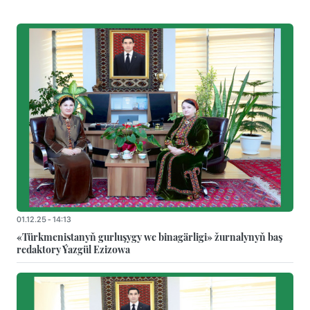
01.12.25 - 14:13
«Türkmenistanyň gurluşygy we binagärligi» žurnalynyň baş
redaktory Ýazgül Ezizowa