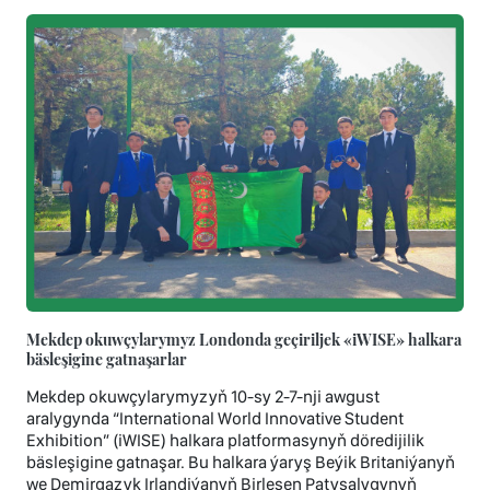
Mekdep okuwçylarymyz Londonda geçiriljek «iWISE» halkara
bäsleşigine gatnaşarlar
Mekdep okuwçylarymyzyň 10-sy 2-7-nji awgust
aralygynda “International World Innovative Student
Exhibition” (iWISE) halkara platformasynyň döredijilik
bäsleşigine gatnaşar. Bu halkara ýaryş Beýik Britaniýanyň
we Demirgazyk Irlandiýanyň Birleşen Patyşalygynyň