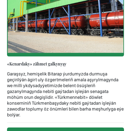
«Kenardaky» zähmet galkynyşy
Garaşsyz, hemişelik Bitarap ýurdumyzda durmuşa
geçirilýän ägirt uly özgertmeleriň amala aşyrylmagynda
we milli ykdysadyýetimizde belent ösüşleriň
gazanylmagynda nebiti gaýtadan işleýän senagata
möhüm orun degişlidir. «Türkmennebit» döwlet
konserniniň Türkmenbaşydaky nebiti gaýtadan işleýän
zawodlar toplumy öz önümleri bilen barha meşhurlyga eýe
bolýar.