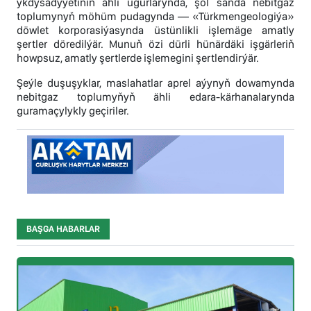
ykdysadyýetiniň ähli ugurlarynda, şol sanda nebitgaz
toplumynyň möhüm pudagynda — «Türkmengeologiýa»
döwlet korporasiýasynda üstünlikli işlemäge amatly
şertler döredilýär. Munuň özi dürli hünärdäki işgärleriň
howpsuz, amatly şertlerde işlemegini şertlendirýär.
Şeýle duşuşyklar, maslahatlar aprel aýynyň dowamynda
nebitgaz toplumyňyň ähli edara-kärhanalarynda
guramaçylykly geçiriler.
BAŞGA HABARLAR