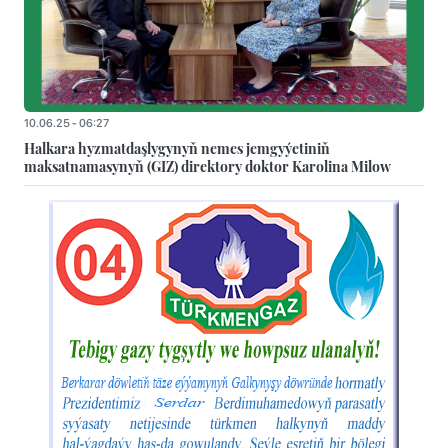
10.06.25 - 06:27
Halkara hyzmatdaşlygynyň nemes jemgyýetiniň
maksatnamasynyň (GIZ) direktory doktor Karolina Milow