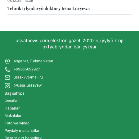
08.12.24 - 13:35
Tehniki ylymlaryň doktory Irina Lurýewa
ussatnews.com elektron gazeti 2020-nji ýylyň 7-nji
oktýabryndan bäri çykýar
Aşgabat, Turkmenistan
+99365692927
ussa777@mail.ru
@ussa_ussayew
Baş sahypa
Ussatlar
Habarlar
Makalalar
Foto we wideo
Peýdaly maslahatlar
Daşary ýurt habarlary