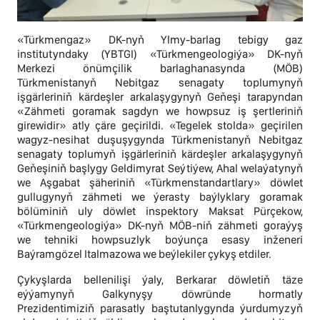
«Türkmengaz» DK-nyň Ylmy-barlag tebigy gaz
institutyndaky (YBTGI) «Türkmengeologiýa» DK-nyň
Merkezi önümçilik barlaghanasynda (MÖB)
Türkmenistanyň Nebitgaz senagaty toplumynyň
işgärleriniň kärdeşler arkalaşygynyň Geňeşi tarapyndan
«Zähmeti goramak sagdyn we howpsuz iş şertleriniň
girewidir» atly çäre geçirildi. «Tegelek stolda» geçirilen
wagyz-nesihat duşuşygynda Türkmenistanyň Nebitgaz
senagaty toplumyň işgärleriniň kärdeşler arkalaşygynyň
Geňeşiniň başlygy Geldimyrat Seýtiýew, Ahal welaýatynyň
we Aşgabat şäheriniň «Türkmenstandartlary» döwlet
gullugynyň zähmeti we ýerasty baýlyklary goramak
bölüminiň uly döwlet inspektory Maksat Pürçekow,
«Türkmengeologiýa» DK-nyň MÖB-niň zähmeti goraýyş
we tehniki howpsuzlyk boýunça esasy inženeri
Baýramgözel Italmazowa we beýlekiler çykyş etdiler.
Çykyşlarda bellenilişi ýaly, Berkarar döwletiň täze
eýýamynyň Galkynyşy döwründe hormatly
Prezidentimiziň parasatly baştutanlygynda ýurdumyzyň