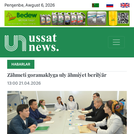
Penşenbe, Awgust 6, 2026
HABARLAR
Zähmeti goramaklyga uly ähmiýet berilýär
13:00 21.04.2026