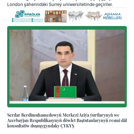
London şäherindäki Surreý uniwersitetinde geçiriler.
Serdar Berdimuhamedowyň Merkezi Aziýa ýurtlarynyň we
Azerbaýjan Respublikasynyň döwlet Baştutanlarynyň resmi däl
konsultatiw duşuşygyndaky ÇYKYŞ