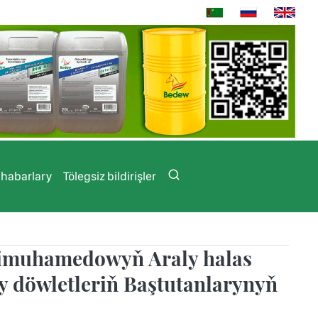
 habarlary
Tölegsiz bildirişler
dimuhamedowyň Araly halas
y döwletleriň Baştutanlarynyň