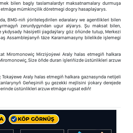
zmek bilen bagly taslamalardyr maksatnamalary durmuşa
lyk etmäge mümkinçilik döretmegi dogry hasaplaýarys.
a, BMG-niň ýöriteleşdirilen edaralary we agentlikleri bilen
dyrmagyň zerurdygyndan ugur alýarys. Şu maksat bilen,
ykdysady häsiýetli ýagdaýlary göz öňünde tutup, Merkezi
aş Assambleýanyň täze Kararnamasyny bilelikde işlemegi
at Miromonowiç Mirziýoýewi Araly halas etmegiň halkara
iromonowiç, Size öňde duran işleriňizde üstünlikleri arzuw
okaýewe Araly halas etmegiň halkara gaznasynda netijeli
tanlarynyň Geňeşiniň şu gezekki mejlisini ýokary derejede
erinde üstünlikleri arzuw etmäge rugsat ediň!