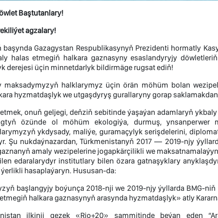
öwlet Baştutanlary!
kiliýet agzalary!
başynda Gazagystan Respublikasynyň Prezidenti hormatly Kas
ly halas etmegiň halkara gaznasyny esaslandyryjy döwletleriň
 derejesi üçin minnetdarlyk bildirmäge rugsat ediň!
y maksadymyzyň halklarymyz üçin örän möhüm bolan wezipeleri
lkara hyzmatdaşlyk we utgaşdyryş gurallaryny gorap saklamakd
 etmek, onuň geljegi, deňziň sebitinde ýaşaýan adamlaryň ykbaly 
agtyň özünde ol möhüm ekologiýa, durmuş, ynsanperwer m
arymyzyň ykdysady, maliýe, guramaçylyk serişdelerini, diploma
r. Şu nukdaýnazardan, Türkmenistanyň 2017 — 2019-njy ýyllard
znanyň amaly wezipelerine jogapkärçilikli we maksatnamalaýyn ü
irilen edaralarydyr institutlary bilen özara gatnaşyklary anykl
ýerlikli hasaplaýaryn. Hususan-da:
yň başlangyjy boýunça 2018-nji we 2019-njy ýyllarda BMG-niň
 etmegiň halkara gaznasynyň arasynda hyzmatdaşlyk» atly Kararna
istan ilkinji gezek «Rio+20» sammitinde beýan eden “Ara