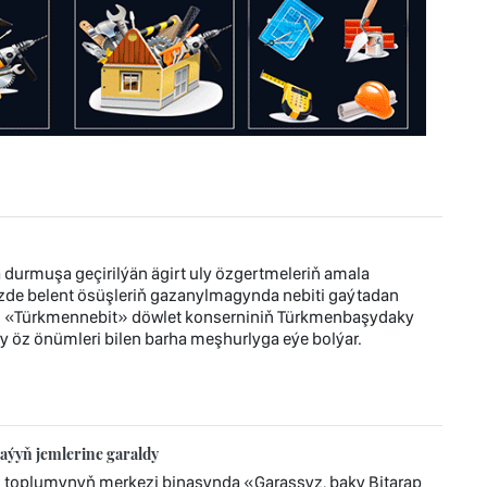
durmuşa geçirilýän ägirt uly özgertmeleriň amala
zde belent ösüşleriň gazanylmagynda nebiti gaýtadan
r. «Türkmennebit» döwlet konserniniň Türkmenbaşydaky
y öz önümleri bilen barha meşhurlyga eýe bolýar.
aýyň jemlerine garaldy
z toplumynyň merkezi binasynda «Garaşsyz, baky Bitarap