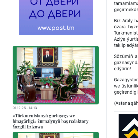
tamamlamag
geçirmekde 
Biz Araly h
özara hyzm
Türkmenist
Aziýa ýurt
teklip edýär
Sözümiň ah
gaznasynda 
edýärin!
Gazagystan
we üstünli
geçirendigi
(Astana şäh
01.12.25 - 14:13
«Türkmenistanyň gurluşygy we
binagärligi» žurnalynyň baş redaktory
Ýazgül Ezizowa