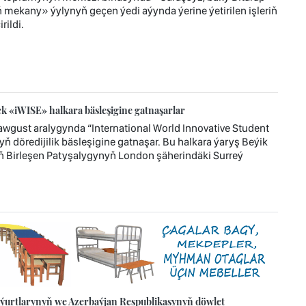
mekany» ýylynyň geçen ýedi aýynda ýerine ýetirilen işleriň
ildi.
 «iWISE» halkara bäsleşigine gatnaşarlar
wgust aralygynda “International World Innovative Student
ň döredijilik bäsleşigine gatnaşar. Bu halkara ýaryş Beýik
ň Birleşen Patyşalygynyň London şäherindäki Surreý
urtlarynyň we Azerbaýjan Respublikasynyň döwlet