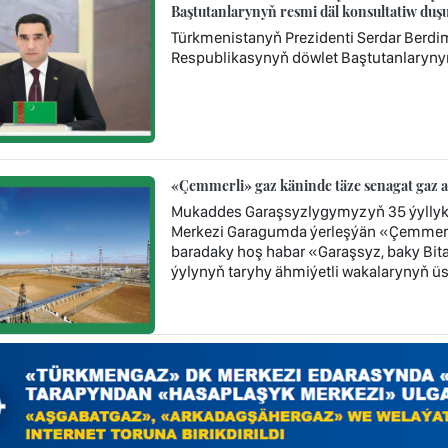
Baştutanlarynyň resmi däl konsultatiw d
Türkmenistanyň Prezidenti Serdar Berd
Respublikasynyň döwlet Baştutanlaryny
«Çemmerli» gaz käninde täze senagat gaz 
Mukaddes Garaşsyzlygymyzyň 35 ýyllyk
Merkezi Garagumda ýerleşýän «Çemmerl
baradaky hoş habar «Garaşsyz, baky Bi
ýylynyň taryhy ähmiýetli wakalarynyň üst