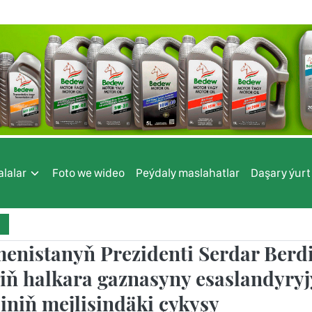
lalar
Foto we wideo
Peýdaly maslahatlar
Daşary ýurt
enistanyň Prezidenti Serdar Ber
iň halkara gaznasyny esaslandyryj
iniň mejlisindäki çykyşy