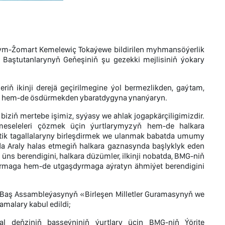
ym-Žomart Kemelewiç Tokaýewe bildirilen myhmansöýerlik
 Baştutanlarynyň Geňeşiniň şu gezekki mejlisiniň ýokary
ň ikinji derejä geçirilmegine ýol bermezlikden, gaýtam,
an hem-de ösdürmekden ybaratdygyna ynanýaryn.
biziň mertebe işimiz, syýasy we ahlak jogapkärçiligimizdir.
eseleleri çözmek üçin ýurtlarymyzyň hem-de halkara
tik tagallalaryny birleşdirmek we ulanmak babatda umumy
a Araly halas etmegiň halkara gaznasynda başlyklyk eden
ns berendigini, halkara düzümler, ilkinji nobatda, BMG-niň
aşdyrmaga hem-de utgaşdyrmaga aýratyn ähmiýet berendigini
 Baş Assambleýasynyň «Birleşen Milletler Guramasynyň we
malary kabul edildi;
l deňziniň basseýniniň ýurtlary üçin BMG-niň Ýörite