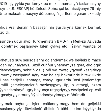
n, 2019-njy ýylda ýurdumyz bu maksatnamanyň taslamasyny
yna (UN ESCAP) hödürledi. Soňra şol komissiýanyň 79-njy
Ýörite maksatnamasyny döretmegiň şertlerine garamak» atly
kda Aral deňziniň basseýniniň ýurtlaryna kömek bermek
züldi.
lgesinden ugur alyp, Türkmenistan BMG-niň Merkezi Aziýada
 döretmek başlangyjy bilen çykyş etdi. Ýakyn wagtda ol
erhetüsti suw serişdelerini dolandyrmak we beýleki birnäçe
den ugur alýarys. Biziň çuňňur ynamymyza görä, ekologik
nçylygyny, sebitiň ösüşiniň we rowaçlygynyň kesgitleýji
 umumy wezipäniň aýrylmaz bölegi hökmünde bitewülikde
i has netijeli ulanmaga, esasy ugurlarda ünsi jemlemäge
 milli çemeleşmeleriň sazlaşygyny üpjün etmegi, özara
yn edaralaryň ugry boýunça utgaşdyryjy wezipeleri ep-esli
utgaşdyryjy ornunyň ýokarlandyrylmagy möhümdir.
yrmak boýunça işleri çaltlandyrmagy hem-de geljekki
esaslandyryjy döwletleriň ählisiniň bähbitlerine laýyklykda