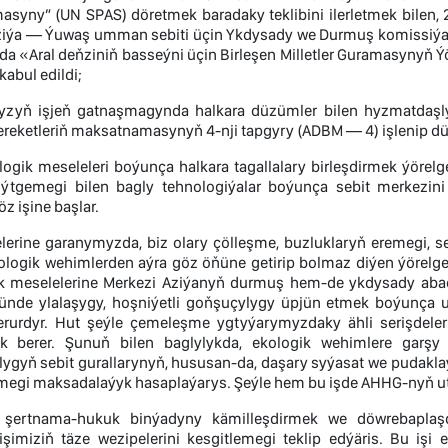
syny” (UN SPAS) döretmek baradaky teklibini ilerletmek bile
iýa — Ýuwaş umman sebiti üçin Ykdysady we Durmuş komissiýas
da «Aral deňziniň basseýni üçin Birleşen Milletler Guramasynyň 
abul edildi;
yň işjeň gatnaşmagynda halkara düzümler bilen hyzmatdaşly
reketleriň maksatnamasynyň 4-nji tapgyry (ADBM — 4) işlenip dü
ologik meseleleri boýunça halkara tagallalary birleşdirmek ýöre
tgemegi bilen bagly tehnologiýalar boýunça sebit merkezini
z işine başlar.
lerine garanymyzda, biz olary çölleşme, buzluklaryň eremegi, s
ogik wehimlerden aýra göz öňüne getirip bolmaz diýen ýörelge
 meselelerine Merkezi Aziýanyň durmuş hem-de ykdysady abada
ünde ylalaşygy, hoşniýetli goňşuçylygy üpjün etmek boýunça
rurdyr. Hut şeýle çemeleşme ygtyýarymyzdaky ähli serişdeler
k berer. Şunuň bilen baglylykda, ekologik wehimlere garşy
ygyň sebit gurallarynyň, hususan-da, daşary syýasat we pudaklaý
megi maksadalaýyk hasaplaýarys. Şeýle hem bu işde AHHG-nyň 
şertnama-hukuk binýadyny kämilleşdirmek we döwrebaplaşd
 işimiziň täze wezipelerini kesgitlemegi teklip edýäris. Bu işi 