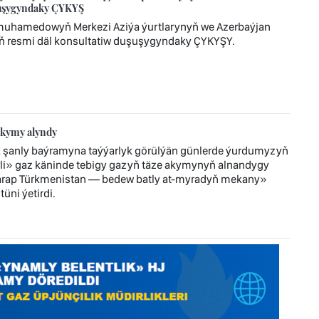
uşuşygyndaky ÇYKYŞ
imuhamedowyň Merkezi Aziýa ýurtlarynyň we Azerbaýjan
ň resmi däl konsultatiw duşuşygyndaky ÇYKYŞY.
akymy alyndy
 şanly baýramyna taýýarlyk görülýän günlerde ýurdumyzyň
i» gaz käninde tebigy gazyň täze akymynyň alnandygy
tarap Türkmenistan — bedew batly at-myradyň mekany»
üni ýetirdi.