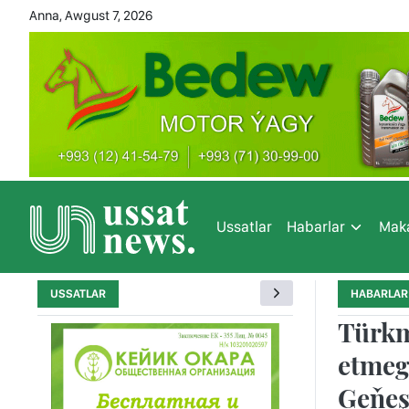
Anna, Awgust 7, 2026
Ussatlar
Habarlar
Maka
USSATLAR
HABARLAR
Türkm
etmeg
Geňeş