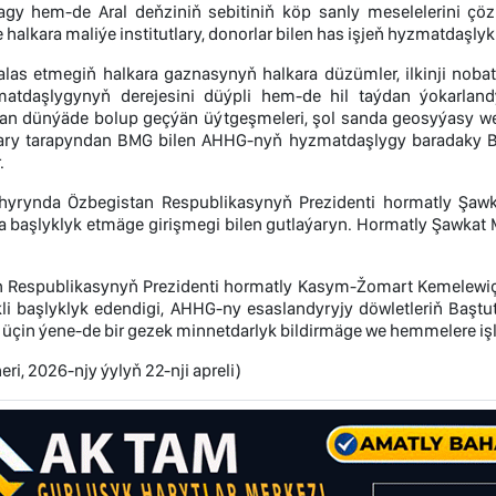
y hem-de Aral deňziniň sebitiniň köp sanly meselelerini çö
halkara maliýe institutlary, donorlar bilen has işjeň hyzmatdaş
alas etmegiň halkara gaznasynyň halkara düzümler, ilkinji nobatd
atdaşlygynyň derejesini düýpli hem-de hil taýdan ýokarlan
an dünýäde bolup geçýän üýtgeşmeleri, şol sanda geosyýasy we 
lary tarapyndan BMG bilen AHHG-nyň hyzmatdaşlygy baradaky B
.
yrynda Özbegistan Respublikasynyň Prezidenti hormatly Şawk
başlyklyk etmäge girişmegi bilen gutlaýaryn. Hormatly Şawkat M
 Respublikasynyň Prezidenti hormatly Kasym-Žomart Kemelewiç T
kli başlyklyk edendigi, AHHG-ny esaslandyryjy döwletleriň Baştu
 üçin ýene-de bir gezek minnetdarlyk bildirmäge we hemmelere işl
eri, 2026-njy ýylyň 22-nji apreli)