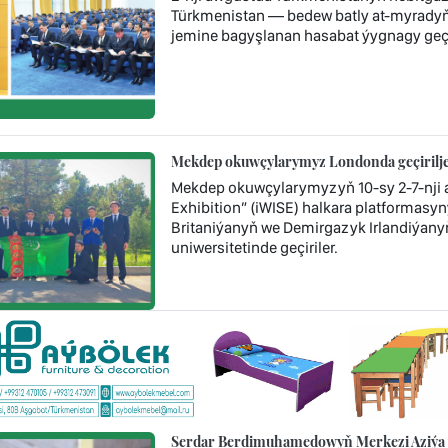
Türkmenistan — bedew batly at-myradyň 
jemine bagyşlanan hasabat ýygnagy geçir
Mekdep okuwçylarymyz Londonda geçiriljek
Mekdep okuwçylarymyzyň 10-sy 2-7-nji a
Exhibition” (iWISE) halkara platformasyny
Britaniýanyň we Demirgazyk Irlandiýany
uniwersitetinde geçiriler.
Serdar Berdimuhamedowyň Merkezi Aziýa ý