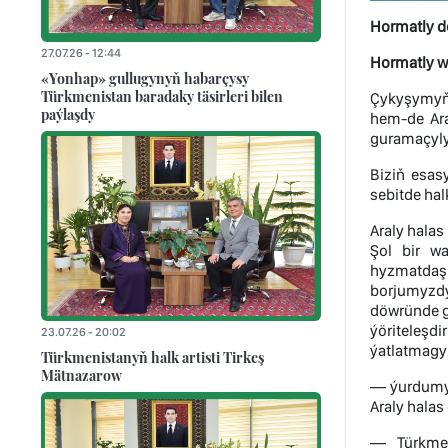
Hormatly d
27.07.26 - 12:44
Hormatly we
«Yonhap» gullugynyň habarçysy
Türkmenistan baradaky täsirleri bilen
Çykyşymyň 
paýlaşdy
hem-de Ara
guramaçylyk
Biziň esas
sebitde ha
Araly halas
Şol bir w
hyzmatdaşl
borjumyzdy
döwründe ga
ýöriteleşd
23.07.26 - 20:02
ýatlatmagy 
Türkmenistanyň halk artisti Tirkeş
Mätnazarow
— ýurdumyz
Araly halas
— Türkmen