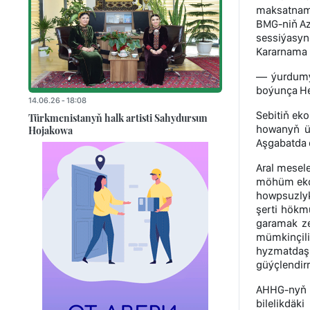
maksatnama
BMG-niň Az
sessiýasyn
Kararnama k
— ýurdumyz
boýunça He
14.06.26 - 18:08
Sebitiň ek
Türkmenistanyň halk artisti Sahydursun
howanyň üý
Hojakowa
Aşgabatda ö
Aral mesele
möhüm ekol
howpsuzlyk
şerti hökm
garamak ze
mümkinçili
hyzmatdaşl
güýçlendir
AHHG-nyň 
bilelikdäki