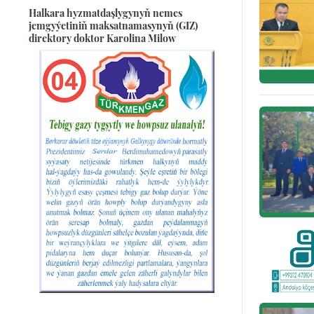
Halkara hyzmatdaşlygynyň nemes
jemgyýetiniň maksatnamasynyň (GIZ)
direktory doktor Karolina Milow