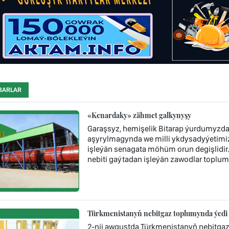
BARLAR
«Kenardaky» zähmet galkynyşy
Garaşsyz, hemişelik Bitarap ýurdumyzda 
aşyrylmagynda we milli ykdysadyýetimi
işleýän senagata möhüm orun degişlidi
nebiti gaýtadan işleýän zawodlar toplum
Türkmenistanyň nebitgaz toplumynda ýedi 
2-nji awgustda Türkmenistanyň nebitga