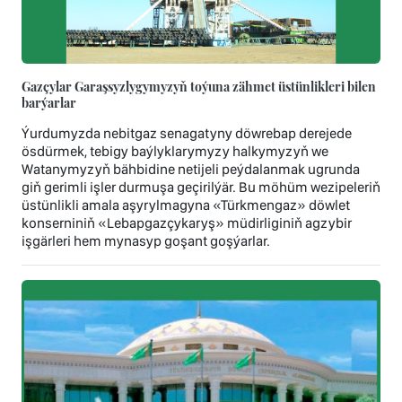
Gazçylar Garaşsyzlygymyzyň toýuna zähmet üstünlikleri bilen
barýarlar
Ýurdumyzda nebitgaz senagatyny döwrebap derejede
ösdürmek, tebigy baýlyklarymyzy halkymyzyň we
Watanymyzyň bähbidine netijeli peýdalanmak ugrunda
giň gerimli işler durmuşa geçirilýär. Bu möhüm wezipeleriň
üstünlikli amala aşyrylmagyna «Türkmengaz» döwlet
konserniniň «Lebapgazçykaryş» müdirliginiň agzybir
işgärleri hem mynasyp goşant goşýarlar.