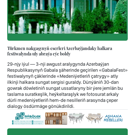
Türkmen nakgaşynyň eserleri Azerbaýjandaky halkara
festiwalynda uly abraýa eýe boldy
29-njy iýul — 3-nji awgust aralygynda Azerbaýjan
Respublikasynyň Gabala şäherinde geçirilen «GabalaFest»
festiwalynyň çäklerinde «Medeniýetleriň çatrygy» atly
ilkinji halkara sungat sergisi guraldy. Dünýäniň 30-dan
gowrak döwletiniň sungat ussatlaryny bir ýere jemlän bu
taslama suratkeşlik, heýkeltaraşlyk we fotosurat arkaly
dürli medeniýetleriň hem-de nesilleriň arasynda çeper
dialogy ösdürmäge gönükdirildi.