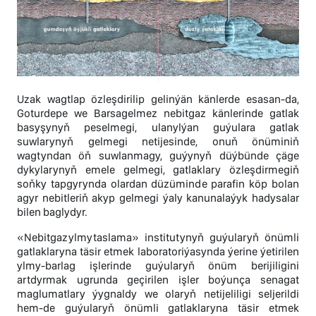
Uzak wagtlap özleşdirilip gelinýän känlerde esasan-da,
Goturdepe we Barsagelmez nebitgaz känlerinde gatlak
basyşynyň peselmegi, ulanylýan guýulara gatlak
suwlarynyň gelmegi netijesinde, onuň önüminiň
wagtyndan öň suwlanmagy, guýynyň düýbünde çäge
dykylarynyň emele gelmegi, gatlaklary özleşdirmegiň
soňky tapgyrynda olardan düzüminde parafin köp bolan
agyr nebitleriň akyp gelmegi ýaly kanunalaýyk hadysalar
bilen baglydyr.
«Nebitgazylmytaslama» institutynyň guýularyň önümli
gatlaklaryna täsir etmek laboratoriýasynda ýerine ýetirilen
ylmy-barlag işlerinde guýularyň önüm berijiligini
artdyrmak ugrunda geçirilen işler boýunça senagat
maglumatlary ýygnaldy we olaryň netijeliligi seljerildi
hem-de guýularyň önümli gatlaklaryna täsir etmek