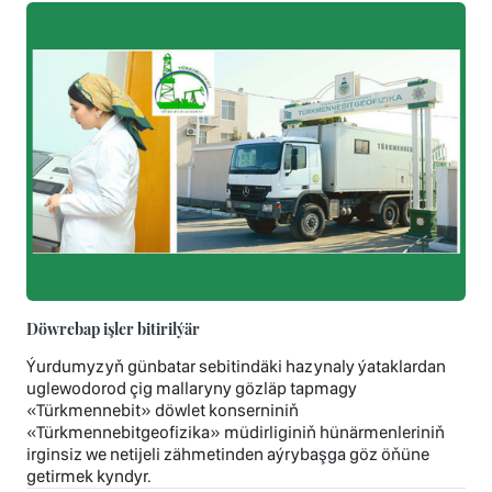
Döwrebap işler bitirilýär
Ýurdumyzyň günbatar sebitindäki hazynaly ýataklardan
uglewodorod çig mallaryny gözläp tapmagy
«Türkmennebit» döwlet konserniniň
«Türkmennebitgeofizika» müdirliginiň hünärmenleriniň
irginsiz we netijeli zähmetinden aýrybaşga göz öňüne
getirmek kyndyr.