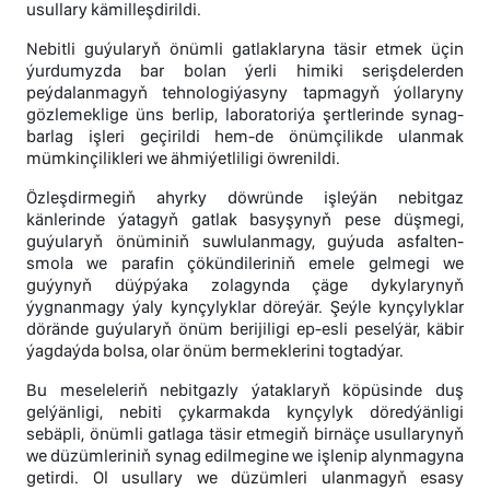
usullary kämilleşdirildi.
Nebitli guýularyň önümli gatlaklaryna täsir etmek üçin
ýurdumyzda bar bolan ýerli himiki serişdelerden
peýdalanmagyň tehnologiýasyny tapmagyň ýollaryny
gözlemeklige üns berlip, laboratoriýa şertlerinde synag-
barlag işleri geçirildi hem-de önümçilikde ulanmak
mümkinçilikleri we ähmiýetliligi öwrenildi.
Özleşdirmegiň ahyrky döwründe işleýän nebitgaz
känlerinde ýatagyň gatlak basyşynyň pese düşmegi,
guýularyň önüminiň suwlulanmagy, guýuda asfalten-
smola we parafin çökündileriniň emele gelmegi we
guýynyň düýpýaka zolagynda çäge dykylarynyň
ýygnanmagy ýaly kynçylyklar döreýär. Şeýle kynçylyklar
dörände guýularyň önüm berijiligi ep-esli peselýär, käbir
ýagdaýda bolsa, olar önüm bermeklerini togtadýar.
Bu meseleleriň nebitgazly ýataklaryň köpüsinde duş
gelýänligi, nebiti çykarmakda kynçylyk döredýänligi
sebäpli, önümli gatlaga täsir etmegiň birnäçe usullarynyň
we düzümleriniň synag edilmegine we işlenip alynmagyna
getirdi. Ol usullary we düzümleri ulanmagyň esasy