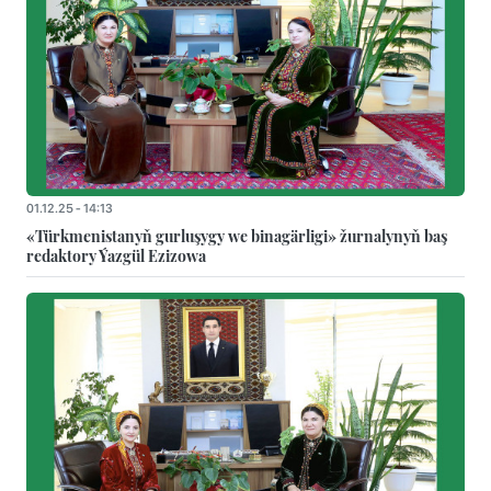
01.12.25 - 14:13
«Türkmenistanyň gurluşygy we binagärligi» žurnalynyň baş
redaktory Ýazgül Ezizowa