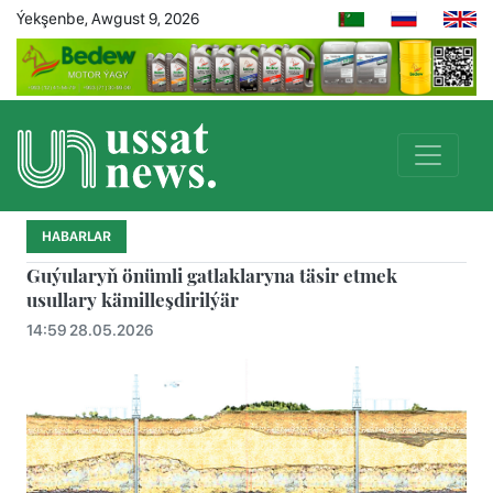
Ýekşenbe, Awgust 9, 2026
HABARLAR
Guýularyň önümli gatlaklaryna täsir etmek
usullary kämilleşdirilýär
14:59 28.05.2026