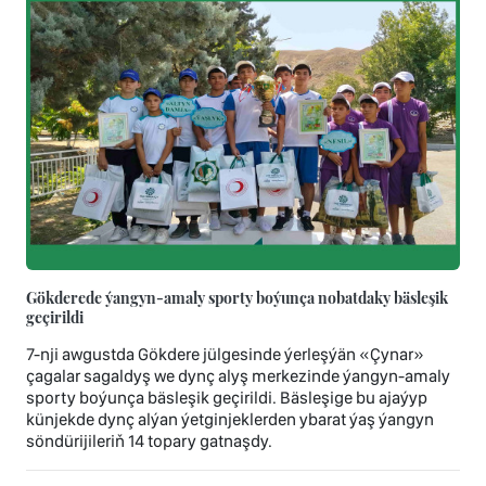
Gökderede ýangyn-amaly sporty boýunça nobatdaky bäsleşik
geçirildi
7-nji awgustda Gökdere jülgesinde ýerleşýän «Çynar»
çagalar sagaldyş we dynç alyş merkezinde ýangyn-amaly
sporty boýunça bäsleşik geçirildi. Bäsleşige bu ajaýyp
künjekde dynç alýan ýetginjeklerden ybarat ýaş ýangyn
söndürijileriň 14 topary gatnaşdy.