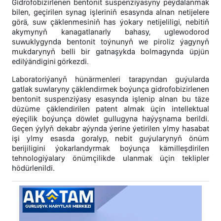
Gidrofobizirlenen bentonit suspenziýasyny peýdalanmak
bilen, geçirilen synag işleriniň esasynda alnan netijelere
görä, suw çäklenmesiniň has ýokary netijeliligi, nebitiň
akymynyň kanagatlanarly bahasy, uglewodorod
suwuklygynda bentonit toýnunyň we piroliz ýagynyň
mukdarynyň belli bir gatnaşykda bolmagynda üpjün
edilýändigini görkezdi.
Laboratoriýanyň hünärmenleri tarapyndan guýularda
gatlak suwlaryny çäklendirmek boýunça gidrofobizirlenen
bentonit suspenziýasy esasynda işlenip alnan bu täze
düzüme çäklendirilen patent almak üçin intellektual
eýeçilik boýunça döwlet gullugyna haýyşnama berildi.
Geçen ýylyň dekabr aýynda ýerine ýetirilen ylmy hasabat
işi ylmy esasda goralyp, nebit guýularynyň önüm
berijiligini ýokarlandyrmak boýunça kämilleşdirilen
tehnologiýalary önümçilikde ulanmak üçin teklipler
hödürlenildi.