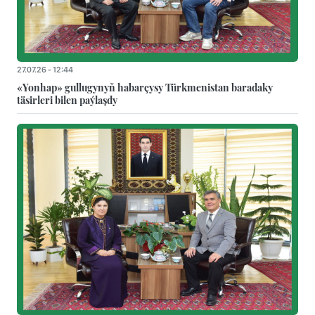
27.07.26 - 12:44
«Yonhap» gullugynyň habarçysy Türkmenistan baradaky
täsirleri bilen paýlaşdy