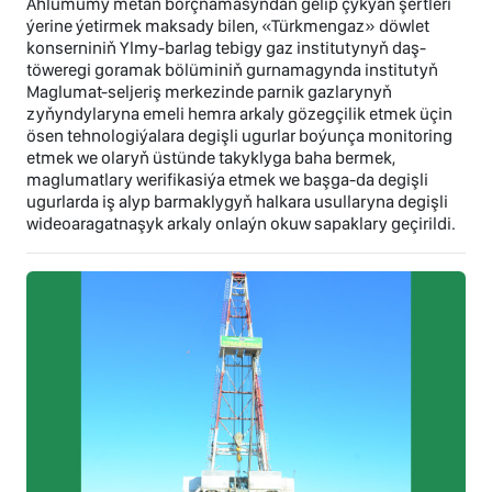
Ählumumy metan borçnamasyndan gelip çykýan şertleri
ýerine ýetirmek maksady bilen, «Türkmengaz» döwlet
konserniniň Ylmy-barlag tebigy gaz institutynyň daş-
töweregi goramak bölüminiň gurnamagynda institutyň
Maglumat-seljeriş merkezinde parnik gazlarynyň
zyňyndylaryna emeli hemra arkaly gözegçilik etmek üçin
ösen tehnologiýalara degişli ugurlar boýunça monitoring
etmek we olaryň üstünde takyklyga baha bermek,
maglumatlary werifikasiýa etmek we başga-da degişli
ugurlarda iş alyp barmaklygyň halkara usullaryna degişli
wideoaragatnaşyk arkaly onlaýn okuw sapaklary geçirildi.