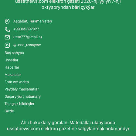
ussatnews.com elektron gazeti 2020-nji ýylyň 7-nji
oktýabryndan bäri çykýar
Aşgabat, Turkmenistan
+99365692927
ussa777@mail.ru
@ussa_ussayew
Baş sahypa
Ussatlar
Habarlar
Makalalar
Foto we wideo
Peýdaly maslahatlar
Daşary ýurt habarlary
Tölegsiz bildirişler
Gözle
Ähli hukuklary goralan. Materiallar ulanylanda
ussatnews.com elektron gazetine salgylanmak hökmandyr