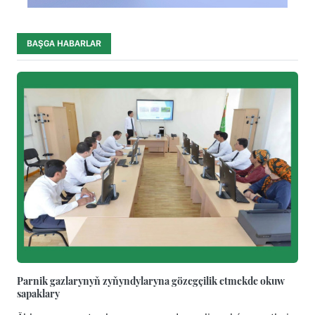
BAŞGA HABARLAR
Parnik gazlarynyň zyňyndylaryna gözegçilik etmekde okuw
sapaklary