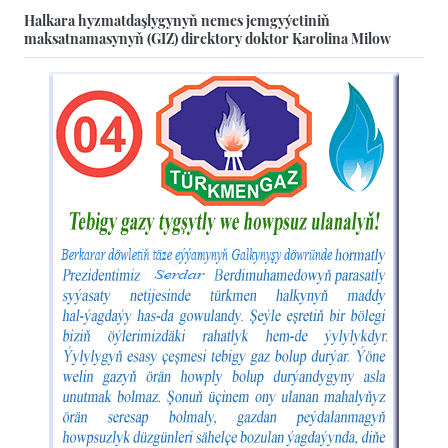
Halkara hyzmatdaşlygynyň nemes jemgyýetiniň
maksatnamasynyň (GIZ) direktory doktor Karolina Milow