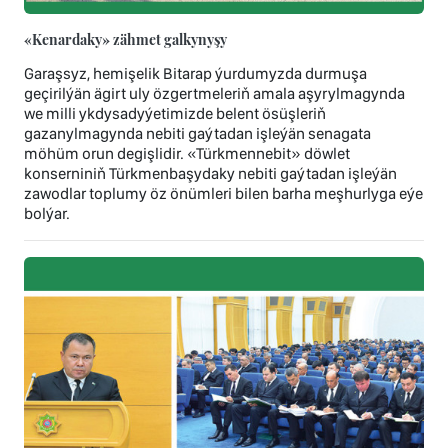
«Kenardaky» zähmet galkynyşy
Garaşsyz, hemişelik Bitarap ýurdumyzda durmuşa
geçirilýän ägirt uly özgertmeleriň amala aşyrylmagynda
we milli ykdysadyýetimizde belent ösüşleriň
gazanylmagynda nebiti gaýtadan işleýän senagata
möhüm orun degişlidir. «Türkmennebit» döwlet
konserniniň Türkmenbaşydaky nebiti gaýtadan işleýän
zawodlar toplumy öz önümleri bilen barha meşhurlyga eýe
bolýar.