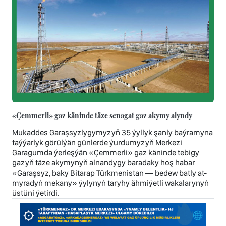
«Çemmerli» gaz käninde täze senagat gaz akymy alyndy
Mukaddes Garaşsyzlygymyzyň 35 ýyllyk şanly baýramyna
taýýarlyk görülýän günlerde ýurdumyzyň Merkezi
Garagumda ýerleşýän «Çemmerli» gaz käninde tebigy
gazyň täze akymynyň alnandygy baradaky hoş habar
«Garaşsyz, baky Bitarap Türkmenistan — bedew batly at-
myradyň mekany» ýylynyň taryhy ähmiýetli wakalarynyň
üstüni ýetirdi.