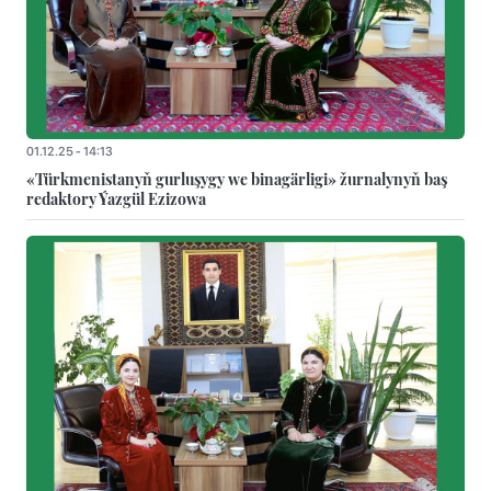
01.12.25 - 14:13
«Türkmenistanyň gurluşygy we binagärligi» žurnalynyň baş
redaktory Ýazgül Ezizowa