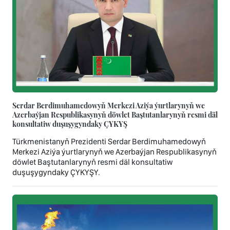
Serdar Berdimuhamedowyň Merkezi Aziýa ýurtlarynyň we
Azerbaýjan Respublikasynyň döwlet Baştutanlarynyň resmi däl
konsultatiw duşuşygyndaky ÇYKYŞ
Türkmenistanyň Prezidenti Serdar Berdimuhamedowyň
Merkezi Aziýa ýurtlarynyň we Azerbaýjan Respublikasynyň
döwlet Baştutanlarynyň resmi däl konsultatiw
duşuşygyndaky ÇYKYŞY.