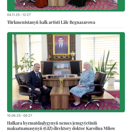
04.11.25 - 12:27
Türkmenistanyň halk artisti Läle Begnazarowa
10.06.25 - 06:27
Halkara hyzmatdaşlygynyň nemes jemgyýetiniň
maksatnamasynyň (GIZ) direktory doktor Karolina Milow