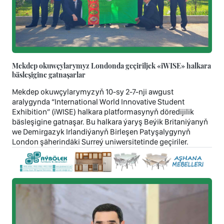
Mekdep okuwçylarymyz Londonda geçiriljek «iWISE» halkara
bäsleşigine gatnaşarlar
Mekdep okuwçylarymyzyň 10-sy 2-7-nji awgust
aralygynda “International World Innovative Student
Exhibition” (iWISE) halkara platformasynyň döredijilik
bäsleşigine gatnaşar. Bu halkara ýaryş Beýik Britaniýanyň
we Demirgazyk Irlandiýanyň Birleşen Patyşalygynyň
London şäherindäki Surreý uniwersitetinde geçiriler.