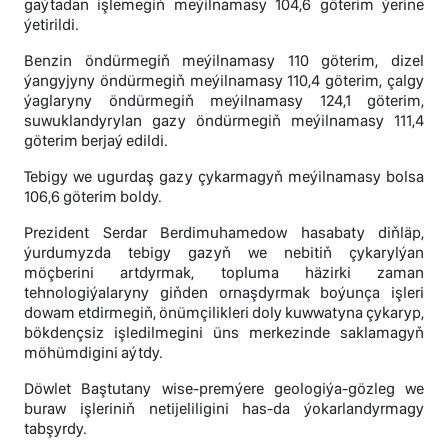
gaýtadan işlemegiň meýilnamasy 104,6 göterim ýerine
ýetirildi.
Benzin öndürmegiň meýilnamasy 110 göterim, dizel
ýangyjyny öndürmegiň meýilnamasy 110,4 göterim, çalgy
ýaglaryny öndürmegiň meýilnamasy 124,1 göterim,
suwuklandyrylan gazy öndürmegiň meýilnamasy 111,4
göterim berjaý edildi.
Tebigy we ugurdaş gazy çykarmagyň meýilnamasy bolsa
106,6 göterim boldy.
Prezident Serdar Berdimuhamedow hasabaty diňläp,
ýurdumyzda tebigy gazyň we nebitiň çykarylýan
möçberini artdyrmak, topluma häzirki zaman
tehnologiýalaryny giňden ornaşdyrmak boýunça işleri
dowam etdirmegiň, önümçilikleri doly kuwwatyna çykaryp,
bökdençsiz işledilmegini üns merkezinde saklamagyň
möhümdigini aýtdy.
Döwlet Baştutany wise-premýere geologiýa-gözleg we
buraw işleriniň netijeliligini has-da ýokarlandyrmagy
tabşyrdy.