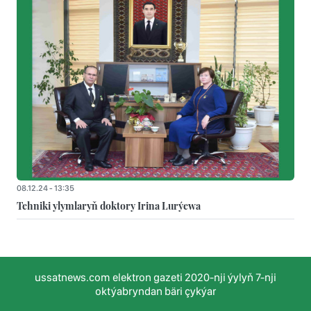
08.12.24 - 13:35
Tehniki ylymlaryň doktory Irina Lurýewa
ussatnews.com elektron gazeti 2020-nji ýylyň 7-nji
oktýabryndan bäri çykýar