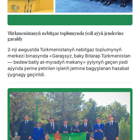
Türkmenistanyň nebitgaz toplumynda ýedi aýyň jemlerine
garaldy
2-nji awgustda Türkmenistanyň nebitgaz toplumynyň
merkezi binasynda «Garaşsyz, baky Bitarap Türkmenistan
— bedew batly at-myradyň mekany» ýylynyň geçen ýedi
aýynda ýerine ýetirilen işleriň jemine bagyşlanan hasabat
ýygnagy geçirildi.