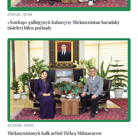
27.07.26 - 12:44
«Yonhap» gullugynyň habarçysy Türkmenistan baradaky
täsirleri bilen paýlaşdy
23.07.26 - 20:02
Türkmenistanyň halk artisti Tirkeş Mätnazarow