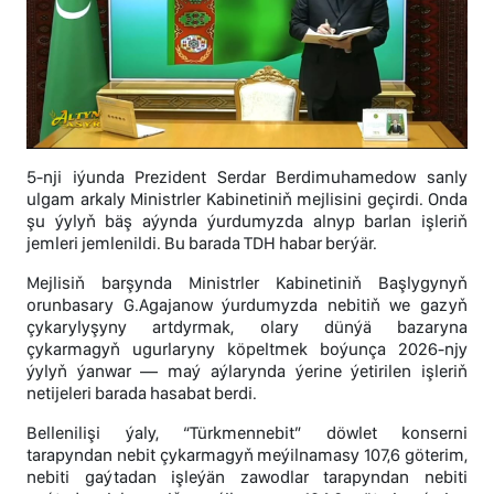
5-nji iýunda Prezident Serdar Berdimuhamedow sanly
ulgam arkaly Ministrler Kabinetiniň mejlisini geçirdi. Onda
şu ýylyň bäş aýynda ýurdumyzda alnyp barlan işleriň
jemleri jemlenildi. Bu barada TDH habar berýär.
Mejlisiň barşynda Ministrler Kabinetiniň Başlygynyň
orunbasary G.Agajanow ýurdumyzda nebitiň we gazyň
çykarylyşyny artdyrmak, olary dünýä bazaryna
çykarmagyň ugurlaryny köpeltmek boýunça 2026-njy
ýylyň ýanwar — maý aýlarynda ýerine ýetirilen işleriň
netijeleri barada hasabat berdi.
Bellenilişi ýaly, “Türkmennebit” döwlet konserni
tarapyndan nebit çykarmagyň meýilnamasy 107,6 göterim,
nebiti gaýtadan işleýän zawodlar tarapyndan nebiti