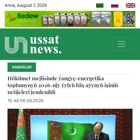
Anna, Awgust 7, 2026
HABARLAR
Hökümet mejlisinde ýangyç-energetika
toplumynyň 2026-njy ýylyň bäş aýynyň işiniň
netijeleri jemlenildi
15:48 06.06.2026