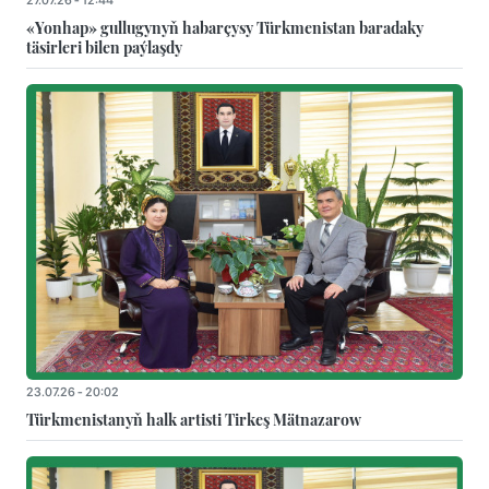
«Yonhap» gullugynyň habarçysy Türkmenistan baradaky
täsirleri bilen paýlaşdy
23.07.26 - 20:02
Türkmenistanyň halk artisti Tirkeş Mätnazarow