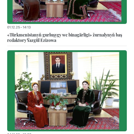
01.12.25 - 14:13
«Türkmenistanyň gurluşygy we binagärligi» žurnalynyň baş
redaktory Ýazgül Ezizowa