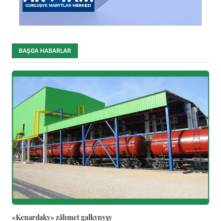
BAŞGA HABARLAR
«Kenardaky» zähmet galkynyşy