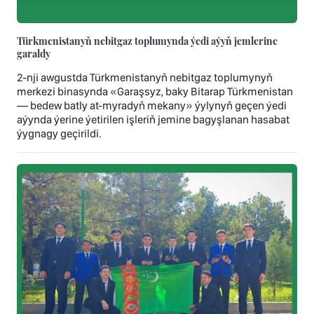
Türkmenistanyň nebitgaz toplumynda ýedi aýyň jemlerine
garaldy
2-nji awgustda Türkmenistanyň nebitgaz toplumynyň
merkezi binasynda «Garaşsyz, baky Bitarap Türkmenistan
— bedew batly at-myradyň mekany» ýylynyň geçen ýedi
aýynda ýerine ýetirilen işleriň jemine bagyşlanan hasabat
ýygnagy geçirildi.