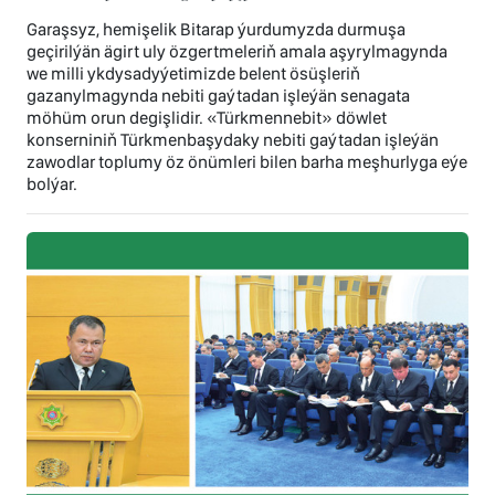
Garaşsyz, hemişelik Bitarap ýurdumyzda durmuşa
geçirilýän ägirt uly özgertmeleriň amala aşyrylmagynda
we milli ykdysadyýetimizde belent ösüşleriň
gazanylmagynda nebiti gaýtadan işleýän senagata
möhüm orun degişlidir. «Türkmennebit» döwlet
konserniniň Türkmenbaşydaky nebiti gaýtadan işleýän
zawodlar toplumy öz önümleri bilen barha meşhurlyga eýe
bolýar.