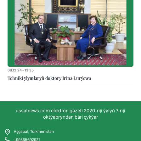
08.12.24 - 13:35
Tehniki ylymlaryň doktory Irina Lurýewa
ussatnews.com elektron gazeti 2020-nji ýylyň 7-nji
oktýabryndan bäri çykýar
Aşgabat, Turkmenistan
+99365692927