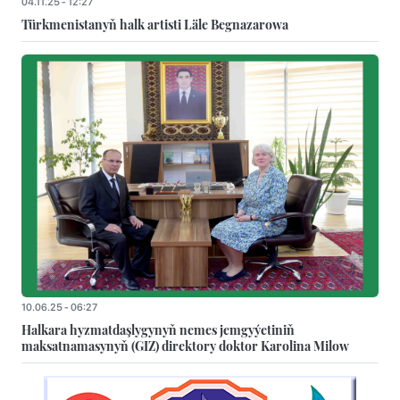
04.11.25 - 12:27
Türkmenistanyň halk artisti Läle Begnazarowa
10.06.25 - 06:27
Halkara hyzmatdaşlygynyň nemes jemgyýetiniň
maksatnamasynyň (GIZ) direktory doktor Karolina Milow