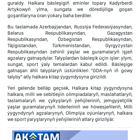
guraldy. Halkara bäsleşigiň eminler topary Kadyrberdi
Artykowyň ylma, sungata we döredijilige goşan
goşantlaryna öran ýokary baha berdiler.
Bu taslamada Azerbaýjandan, Russiýa Federasiýasyndan,
Belarus Respublikasyndan, Gazagystan
Respublikasyndan, Özbegistan Respublikasyndan,
Täjigistandan, Türkmenistandan, Gyrgyzystan
Respublikasyndan zehinli ýaşlar we guramalaryň işjeň
agzalary gatnaşdylar. Talyplardan bäsleşik üçin işler: ylym,
sungat, sport ýaly temalardan kabul edildi. Bäsleşige
gatnaşan ähli talyplaryň üstünlikleri “GDA-nyň iň gowy
talyby” atly halkara kitap ýygyndysyna girizildi.
Ýeri gelende belläp geçsek, Halkara kitap ýygyndysyna
halkara, milli we sebitleýin olimpiadalaryň, maslahatlaryň,
taslamalaryň we çykyşlaryň ýeňijileriniň, jemgyýetçilik
ýaşlar guramalarynyň liderleriniň we höwesjeňleriň, Milli
ýygyndynyň agzalarynyň, Olimpiýa oýunlarynyň, halkara
we sport ýaryşlarynyň ýeňijileriniň atlary girizilýär.