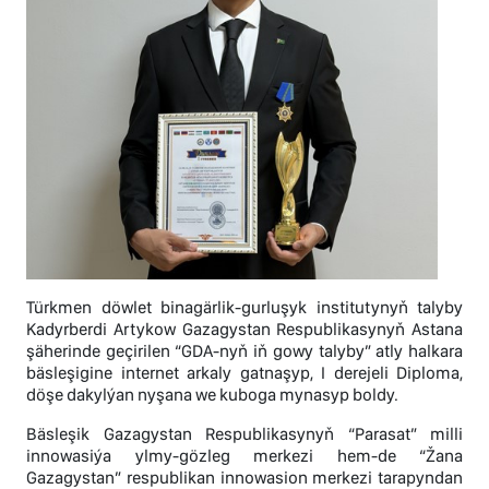
Türkmen döwlet binagärlik-gurluşyk institutynyň talyby
Kadyrberdi Artykow Gazagystan Respublikasynyň Astana
şäherinde geçirilen “GDA-nyň iň gowy talyby” atly halkara
bäsleşigine internet arkaly gatnaşyp, I derejeli Diploma,
döşe dakylýan nyşana we kuboga mynasyp boldy.
Bäsleşik Gazagystan Respublikasynyň “Parasat” milli
innowasiýa ylmy-gözleg merkezi hem-de “Žana
Gazagystan” respublikan innowasion merkezi tarapyndan