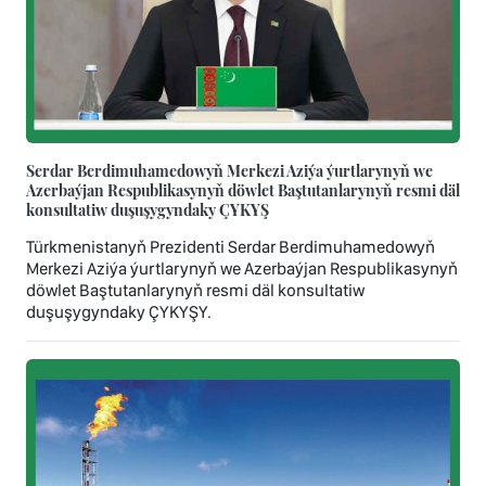
Serdar Berdimuhamedowyň Merkezi Aziýa ýurtlarynyň we
Azerbaýjan Respublikasynyň döwlet Baştutanlarynyň resmi däl
konsultatiw duşuşygyndaky ÇYKYŞ
Türkmenistanyň Prezidenti Serdar Berdimuhamedowyň
Merkezi Aziýa ýurtlarynyň we Azerbaýjan Respublikasynyň
döwlet Baştutanlarynyň resmi däl konsultatiw
duşuşygyndaky ÇYKYŞY.