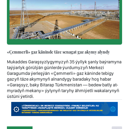
«Çemmerli» gaz käninde täze senagat gaz akymy alyndy
Mukaddes Garaşsyzlygymyzyň 35 ýyllyk şanly baýramyna
taýýarlyk görülýän günlerde ýurdumyzyň Merkezi
Garagumda ýerleşýän «Çemmerli» gaz käninde tebigy
gazyň täze akymynyň alnandygy baradaky hoş habar
«Garaşsyz, baky Bitarap Türkmenistan — bedew batly at-
myradyň mekany» ýylynyň taryhy ähmiýetli wakalarynyň
üstüni ýetirdi.