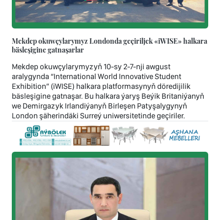
Mekdep okuwçylarymyz Londonda geçiriljek «iWISE» halkara
bäsleşigine gatnaşarlar
Mekdep okuwçylarymyzyň 10-sy 2-7-nji awgust
aralygynda “International World Innovative Student
Exhibition” (iWISE) halkara platformasynyň döredijilik
bäsleşigine gatnaşar. Bu halkara ýaryş Beýik Britaniýanyň
we Demirgazyk Irlandiýanyň Birleşen Patyşalygynyň
London şäherindäki Surreý uniwersitetinde geçiriler.