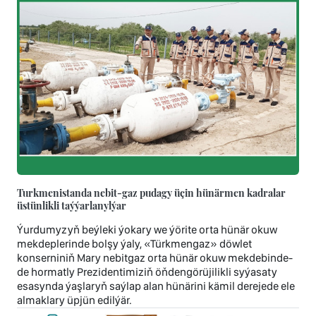
Turkmenistanda nebit-gaz pudagy üçin hünärmen kadralar
üstünlikli taýýarlanylýar
Ýurdumyzyň beýleki ýokary we ýörite orta hünär okuw
mekdeplerinde bolşy ýaly, «Türkmengaz» döwlet
konserniniň Mary nebitgaz orta hünär okuw mekdebinde-
de hormatly Prezidentimiziň öňdengörüjilikli syýasaty
esasynda ýaşlaryň saýlap alan hünärini kämil derejede ele
almaklary üpjün edilýär.