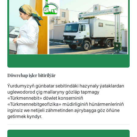
Döwrebap işler bitirilýär
Ýurdumyzyň günbatar sebitindäki hazynaly ýataklardan
uglewodorod çig mallaryny gözläp tapmagy
«Türkmennebit» döwlet konserniniň
«Türkmennebitgeofizika» müdirliginiň hünärmenleriniň
irginsiz we netijeli zähmetinden aýrybaşga göz öňüne
getirmek kyndyr.