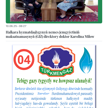
10.06.25 - 06:27
Halkara hyzmatdaşlygynyň nemes jemgyýetiniň
maksatnamasynyň (GIZ) direktory doktor Karolina Milow