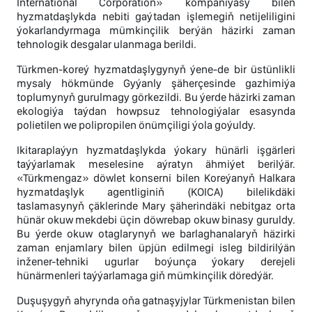
International Corporation» kompaniýasy bilen
hyzmatdaşlykda nebiti gaýtadan işlemegiň netijeliligini
ýokarlandyrmaga mümkinçilik berýän häzirki zaman
tehnologik desgalar ulanmaga berildi.
Türkmen-koreý hyzmatdaşlygynyň ýene-de bir üstünlikli
mysaly hökmünde Gyýanly şäherçesinde gazhimiýa
toplumynyň gurulmagy görkezildi. Bu ýerde häzirki zaman
ekologiýa taýdan howpsuz tehnologiýalar esasynda
polietilen we polipropilen önümçiligi ýola goýuldy.
Ikitaraplaýyn hyzmatdaşlykda ýokary hünärli işgärleri
taýýarlamak meselesine aýratyn ähmiýet berilýär.
«Türkmengaz» döwlet konserni bilen Koreýanyň Halkara
hyzmatdaşlyk agentliginiň (KOICA) bilelikdäki
taslamasynyň çäklerinde Mary şäherindäki nebitgaz orta
hünär okuw mekdebi üçin döwrebap okuw binasy guruldy.
Bu ýerde okuw otaglarynyň we barlaghanalaryň häzirki
zaman enjamlary bilen üpjün edilmegi isleg bildirilýän
inžener-tehniki ugurlar boýunça ýokary derejeli
hünärmenleri taýýarlamaga giň mümkinçilik döredýär.
Duşuşygyň ahyrynda oňa gatnaşyjylar Türkmenistan bilen