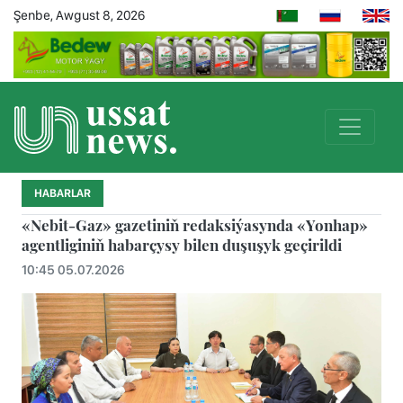
Şenbe, Awgust 8, 2026
HABARLAR
«Nebit-Gaz» gazetiniň redaksiýasynda «Yonhap»
agentliginiň habarçysy bilen duşuşyk geçirildi
10:45 05.07.2026