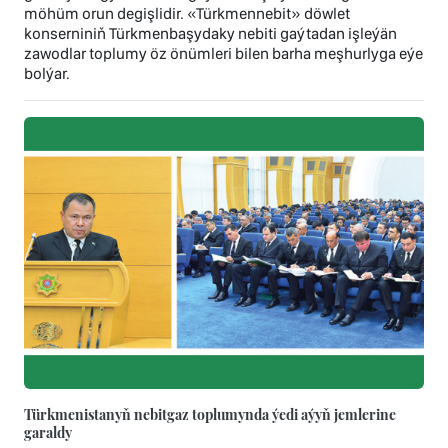
möhüm orun degişlidir. «Türkmennebit» döwlet
konserniniň Türkmenbaşydaky nebiti gaýtadan işleýän
zawodlar toplumy öz önümleri bilen barha meşhurlyga eýe
bolýar.
Türkmenistanyň nebitgaz toplumynda ýedi aýyň jemlerine
garaldy