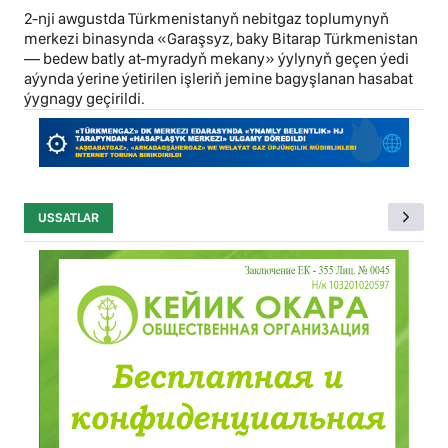
2-nji awgustda Türkmenistanyň nebitgaz toplumynyň
merkezi binasynda «Garaşsyz, baky Bitarap Türkmenistan
— bedew batly at-myradyň mekany» ýylynyň geçen ýedi
aýynda ýerine ýetirilen işleriň jemine bagyşlanan hasabat
ýygnagy geçirildi.
USSATLAR