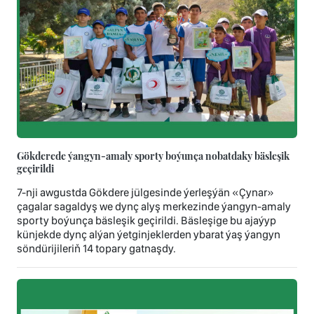
Gökderede ýangyn-amaly sporty boýunça nobatdaky bäsleşik
geçirildi
7-nji awgustda Gökdere jülgesinde ýerleşýän «Çynar»
çagalar sagaldyş we dynç alyş merkezinde ýangyn-amaly
sporty boýunça bäsleşik geçirildi. Bäsleşige bu ajaýyp
künjekde dynç alýan ýetginjeklerden ybarat ýaş ýangyn
söndürijileriň 14 topary gatnaşdy.