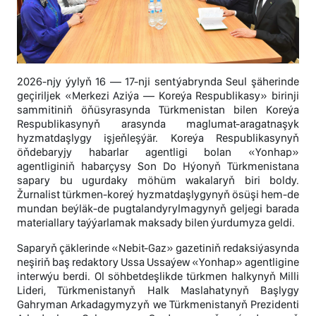
2026-njy ýylyň 16 — 17-nji sentýabrynda Seul şäherinde
geçiriljek «Merkezi Aziýa — Koreýa Respublikasy» birinji
sammitiniň öňüsyrasynda Türkmenistan bilen Koreýa
Respublikasynyň arasynda maglumat-aragatnaşyk
hyzmatdaşlygy işjeňleşýär. Koreýa Respublikasynyň
öňdebaryjy habarlar agentligi bolan «Yonhap»
agentliginiň habarçysy Son Do Hýonyň Türkmenistana
sapary bu ugurdaky möhüm wakalaryň biri boldy.
Žurnalist türkmen-koreý hyzmatdaşlygynyň ösüşi hem-de
mundan beýläk-de pugtalandyrylmagynyň geljegi barada
materiallary taýýarlamak maksady bilen ýurdumyza geldi.
Saparyň çäklerinde «Nebit-Gaz» gazetiniň redaksiýasynda
neşiriň baş redaktory Ussa Ussaýew «Yonhap» agentligine
interwýu berdi. Ol söhbetdeşlikde türkmen halkynyň Milli
Lideri, Türkmenistanyň Halk Maslahatynyň Başlygy
Gahryman Arkadagymyzyň we Türkmenistanyň Prezidenti