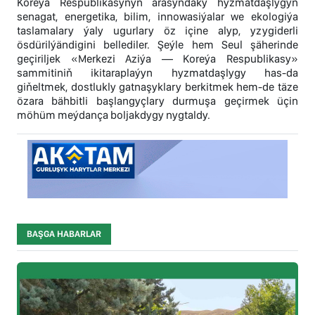
Koreýa Respublikasynyň arasyndaky hyzmatdaşlygyň
senagat, energetika, bilim, innowasiýalar we ekologiýa
taslamalary ýaly ugurlary öz içine alyp, yzygiderli
ösdürilýändigini bellediler. Şeýle hem Seul şäherinde
geçiriljek «Merkezi Aziýa — Koreýa Respublikasy»
sammitiniň ikitaraplaýyn hyzmatdaşlygy has-da
giňeltmek, dostlukly gatnaşyklary berkitmek hem-de täze
özara bähbitli başlangyçlary durmuşa geçirmek üçin
möhüm meýdança boljakdygy nygtaldy.
BAŞGA HABARLAR