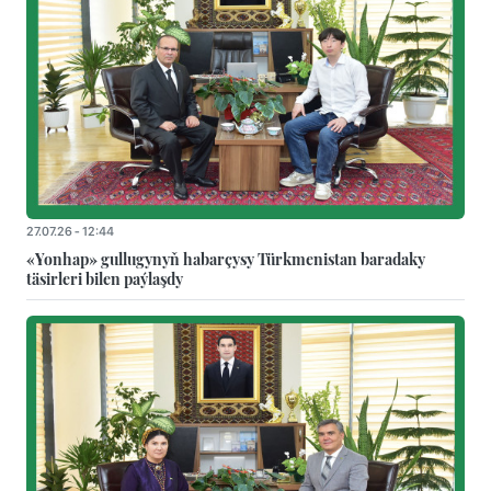
27.07.26 - 12:44
«Yonhap» gullugynyň habarçysy Türkmenistan baradaky
täsirleri bilen paýlaşdy