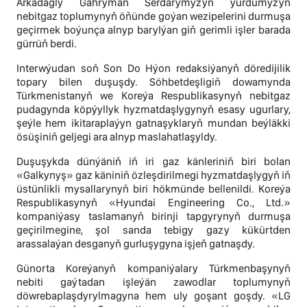
Arkadagly Gahryman Serdarymyzyň ýurdumyzyň
nebitgaz toplumynyň öňünde goýan wezipelerini durmuşa
geçirmek boýunça alnyp barylýan giň gerimli işler barada
gürrüň berdi.
Interwýudan soň Son Do Hýon redaksiýanyň döredijilik
topary bilen duşuşdy. Söhbetdeşligiň dowamynda
Türkmenistanyň we Koreýa Respublikasynyň nebitgaz
pudagynda köpýyllyk hyzmatdaşlygynyň esasy ugurlary,
şeýle hem ikitaraplaýyn gatnaşyklaryň mundan beýläkki
ösüşiniň geljegi ara alnyp maslahatlaşyldy.
Duşuşykda dünýäniň iň iri gaz känleriniň biri bolan
«Galkynyş» gaz käniniň özleşdirilmegi hyzmatdaşlygyň iň
üstünlikli mysallarynyň biri hökmünde bellenildi. Koreýa
Respublikasynyň «Hyundai Engineering Co., Ltd.»
kompaniýasy taslamanyň birinji tapgyrynyň durmuşa
geçirilmegine, şol sanda tebigy gazy kükürtden
arassalaýan desganyň gurluşygyna işjeň gatnaşdy.
Günorta Koreýanyň kompaniýalary Türkmenbaşynyň
nebiti gaýtadan işleýän zawodlar toplumynyň
döwrebaplaşdyrylmagyna hem uly goşant goşdy. «LG