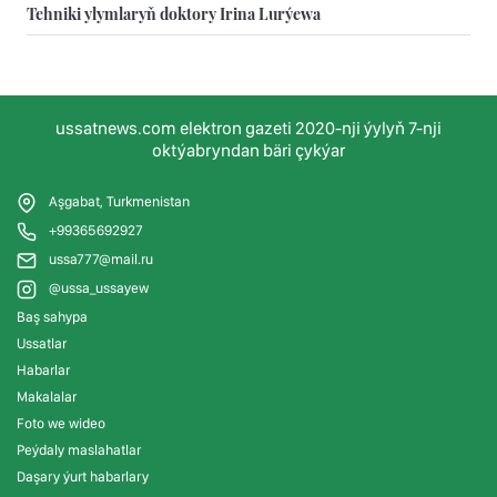
Tehniki ylymlaryň doktory Irina Lurýewa
ussatnews.com elektron gazeti 2020-nji ýylyň 7-nji
oktýabryndan bäri çykýar
Aşgabat, Turkmenistan
+99365692927
ussa777@mail.ru
@ussa_ussayew
Baş sahypa
Ussatlar
Habarlar
Makalalar
Foto we wideo
Peýdaly maslahatlar
Daşary ýurt habarlary