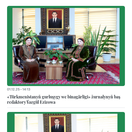
01.12.25 - 14:13
«Türkmenistanyň gurluşygy we binagärligi» žurnalynyň baş
redaktory Ýazgül Ezizowa