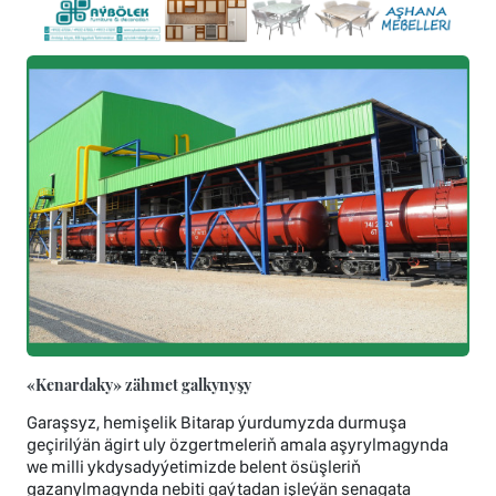
«Kenardaky» zähmet galkynyşy
Garaşsyz, hemişelik Bitarap ýurdumyzda durmuşa
geçirilýän ägirt uly özgertmeleriň amala aşyrylmagynda
we milli ykdysadyýetimizde belent ösüşleriň
gazanylmagynda nebiti gaýtadan işleýän senagata